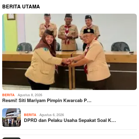
BERITA UTAMA
Agustus 8, 2026
BERITA
Resmi! Siti Mariyam Pimpin Kwarcab P…
Agustus 6, 2026
BERITA
DPRD dan Pelaku Usaha Sepakat Soal K…