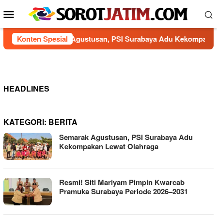
Loncat
Menu
ke
Mobile
konten
Konten Spesial
Semarak Agustusan, PSI Surabaya Adu Kekompakan Lew
HEADLINES
KATEGORI:
BERITA
Semarak Agustusan, PSI Surabaya Adu
Kekompakan Lewat Olahraga
Resmi! Siti Mariyam Pimpin Kwarcab
Pramuka Surabaya Periode 2026–2031