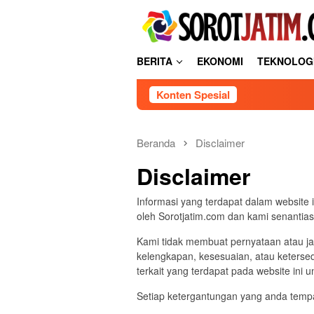
Loncat
tutup
ke
konten
BERITA
EKONOMI
TEKNOLOG
Konten Spesial
Beranda
Disclaimer
Disclaimer
Informasi yang terdapat dalam website i
oleh Sorotjatim.com dan kami senantia
Kami tidak membuat pernyataan atau jam
kelengkapan, kesesuaian, atau ketersed
terkait yang terdapat pada website ini 
Setiap ketergantungan yang anda tempat