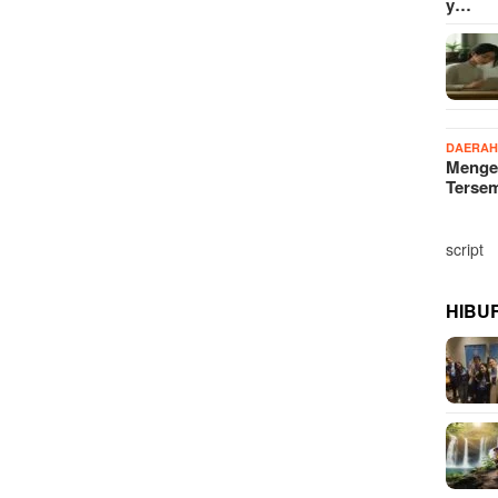
y…
DAERA
Menge
Terse
script
HIBU