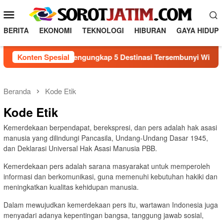
Loncat
Menu
ke
Mobile
konten
BERITA
EKONOMI
TEKNOLOGI
HIBURAN
GAYA HIDUP
Konten Spesial
Mengungkap 5 Destinasi Tersembunyi Wisata Ja
Beranda
Kode Etik
Kode Etik
Kemerdekaan berpendapat, berekspresi, dan pers adalah hak asasi
manusia yang dilindungi Pancasila, Undang-Undang Dasar 1945,
dan Deklarasi Universal Hak Asasi Manusia PBB.
Kemerdekaan pers adalah sarana masyarakat untuk memperoleh
informasi dan berkomunikasi, guna memenuhi kebutuhan hakiki dan
meningkatkan kualitas kehidupan manusia.
Dalam mewujudkan kemerdekaan pers itu, wartawan Indonesia juga
menyadari adanya kepentingan bangsa, tanggung jawab sosial,