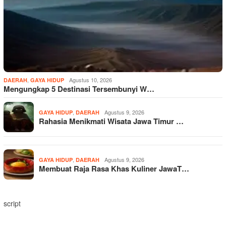
,
Agustus 10, 2026
DAERAH
GAYA HIDUP
Mengungkap 5 Destinasi Tersembunyi W…
,
Agustus 9, 2026
GAYA HIDUP
DAERAH
Rahasia Menikmati Wisata Jawa Timur …
,
Agustus 9, 2026
GAYA HIDUP
DAERAH
Membuat Raja Rasa Khas Kuliner JawaT…
script