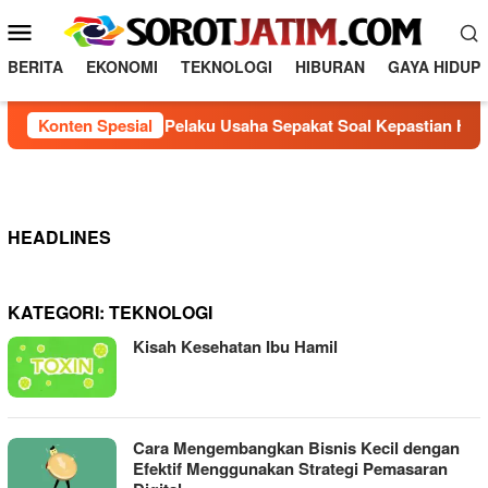
Loncat
Menu
ke
Mobile
konten
BERITA
EKONOMI
TEKNOLOGI
HIBURAN
GAYA HIDUP
Konten Spesial
DPRD dan Pelaku Usaha Sepakat Soal Kepastian Hukum, Pe
HEADLINES
KATEGORI:
TEKNOLOGI
Kisah Kesehatan Ibu Hamil
Cara Mengembangkan Bisnis Kecil dengan
Efektif Menggunakan Strategi Pemasaran