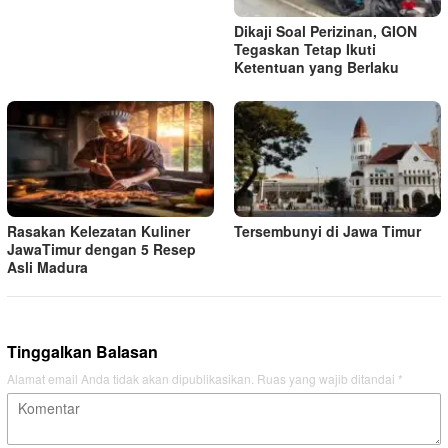
Dikaji Soal Perizinan, GION
Tegaskan Tetap Ikuti
Ketentuan yang Berlaku
Rasakan Kelezatan Kuliner
Tersembunyi di Jawa Timur
JawaTimur dengan 5 Resep
Asli Madura
Tinggalkan Balasan
Alamat email Anda tidak akan dipublikasikan.
Ruas yang wajib ditandai
*