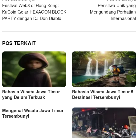
Festival Web3 di Hong Kong:
Peristiwa Unik yang
a
KuCoin Gelar HEXAGON BLOCK
Mengundang Perhatian
v
PARTY dengan DJ Don Diablo
Internasional
i
g
a
POS TERKAIT
s
i
p
o
s
Rahasia Wisata Jawa Timur
Rahasia Wisata Jawa Timur 5
yang Belum Terkuak
Destinasi Tersembunyi
Mengenal Wisata Jawa Timur
Tersembunyi