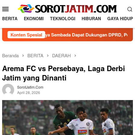
L
M
o
e
n
BERITA
EKONOMI
TEKNOLOGI
HIBURAN
GAYA HIDUP
n
c
a
u
 PDAM Surya Sembada Dapat Dukungan DPRD, Pelayanan Prima J
Konten Spesial
t
M
k
o
e
b
k
Beranda
BERITA
DAERAH
o
i
Arema FC vs Persebaya, Laga Derbi
n
l
t
Jatim yang Dinanti
e
e
n
SorotJatim.com
April 28, 2026