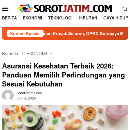
Loncat
Menu
ke
Mobile
konten
BERITA
EKONOMI
TEKNOLOGI
HIBURAN
GAYA HIDUP
m Pengamanan Proyek Saluran, DPRD Surabaya Minta DSDABM 
Konten Spesial
Beranda
EKONOMI
Asuransi Kesehatan Terbaik 2026:
Panduan Memilih Perlindungan yang
Sesuai Kebutuhan
SorotJatim.com
Juni 4, 2026