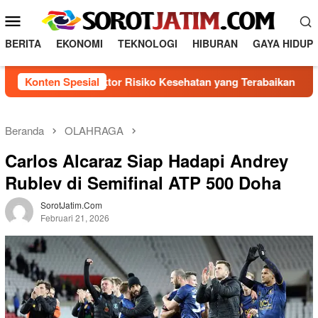
L
M
o
e
n
BERITA
EKONOMI
TEKNOLOGI
HIBURAN
GAYA HIDUP
n
c
a
u
genal 5 Faktor Risiko Kesehatan yang Terabaikan
Konten Spesial
Dire
t
M
k
o
e
b
k
Beranda
OLAHRAGA
o
i
Carlos Alcaraz Siap Hadapi Andrey
n
l
t
Rublev di Semifinal ATP 500 Doha
e
e
n
SorotJatim.com
Februari 21, 2026