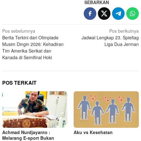
SEBARKAN
N
Pos sebelumnya
Pos berikutnya
Berita Terkini dari Olimpiade
Jadwal Lengkap 23. Spieltag
a
Musim Dingin 2026: Kehadiran
Liga Dua Jerman
v
Tim Amerika Serikat dan
i
Kanada di Semifinal Hoki
g
a
s
POS TERKAIT
i
p
o
s
Achmad Nurdjayanto :
Aku vs Kesehatan
Melarang E-sport Bukan