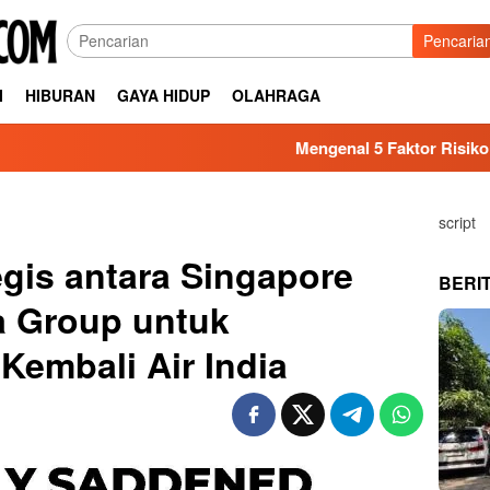
Pencaria
I
HIBURAN
GAYA HIDUP
OLAHRAGA
Mengenal 5 Faktor Risiko Kesehatan y
script
egis antara Singapore
BERI
ta Group untuk
embali Air India