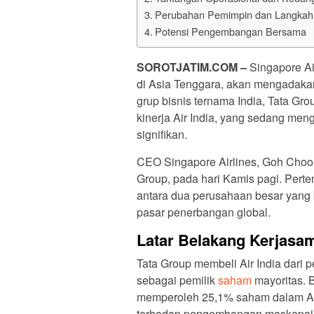
Perubahan Pemimpin dan Langkah 
Potensi Pengembangan Bersama
SOROTJATIM.COM –
Singapore Ai
di Asia Tenggara, akan mengadakan 
grup bisnis ternama India, Tata G
kinerja Air India, yang sedang me
signifikan.
CEO Singapore Airlines, Goh Choon
Group, pada hari Kamis pagi. Pert
antara dua perusahaan besar yang 
pasar penerbangan global.
Latar Belakang Kerjasa
Tata Group membeli Air India dari 
sebagai pemilik
saham
mayoritas. 
memperoleh 25,1% saham dalam Air
terhadap pengembangan maskapai 