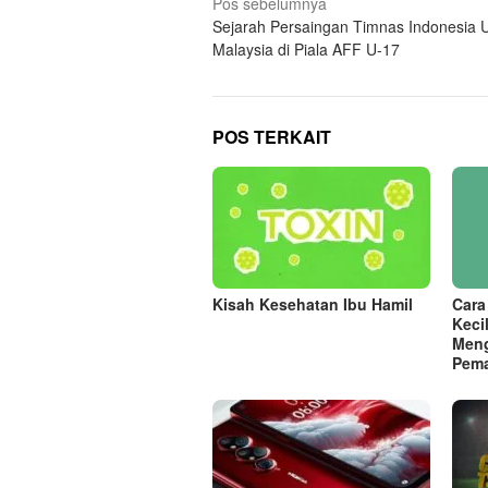
N
Pos sebelumnya
Sejarah Persaingan Timnas Indonesia 
a
Malaysia di Piala AFF U-17
v
i
g
POS TERKAIT
a
s
i
p
o
s
Kisah Kesehatan Ibu Hamil
Cara
Keci
Meng
Pema