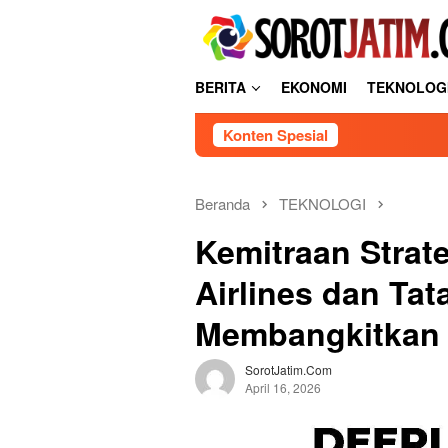
L
tutup
o
n
c
BERITA
EKONOMI
TEKNOLOG
a
t
Konten Spesial
k
e
k
o
Beranda
TEKNOLOGI
n
Kemitraan Strat
t
e
Airlines dan Ta
n
Membangkitkan K
SorotJatim.com
April 16, 2026