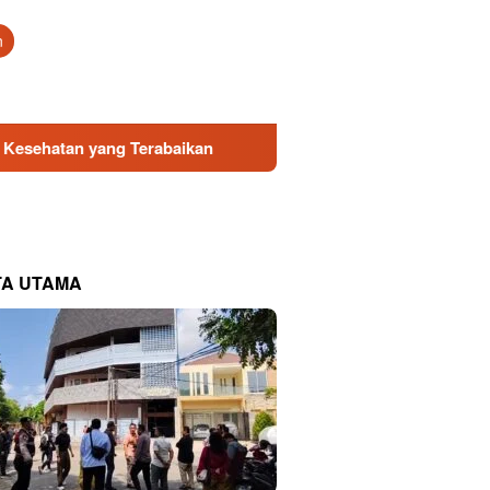
tutup
n
ang Terabaikan
Direksi Baru PDAM Surya Sembada Dapat
TA UTAMA