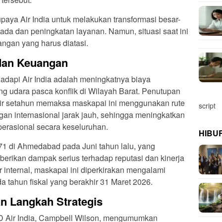
upaya Air India untuk melakukan transformasi besar-
ada dan peningkatan layanan. Namun, situasi saat ini
ngan yang harus diatasi.
dan Keuangan
adapi Air India adalah meningkatnya biaya
g udara pasca konflik di Wilayah Barat. Penutupan
ir setahun memaksa maskapai ini menggunakan rute
script
gan internasional jarak jauh, sehingga meningkatkan
erasional secara keseluruhan.
HIBU
171 di Ahmedabad pada Juni tahun lalu, yang
rikan dampak serius terhadap reputasi dan kinerja
 internal, maskapai ini diperkirakan mengalami
da tahun fiskal yang berakhir 31 Maret 2026.
 Langkah Strategis
D Air India, Campbell Wilson, mengumumkan