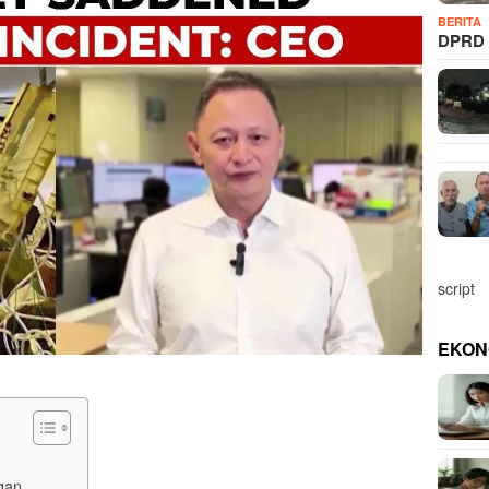
BERITA
DPRD 
script
EKON
gan