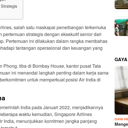
Strategis
rlines, salah satu maskapai penerbangan terkemuka
pertemuan strategis dengan eksekutif senior dari
roup. Pertemuan ini dilakukan dalam rangka membahas
nghadapi tantangan operasional dan keuangan yang
GAYA
 Phong, tiba di Bombay House, kantor pusat Tata
emuan ini menandai langkah penting dalam kerja sama
berkomitmen untuk memperkuat posisi Air India di
ma
pemerintah India pada Januari 2022, menjadikannya
Beberapa waktu kemudian, Singapore Airlines
GAYA H
 India, menunjukkan komitmen jangka panjang
Mengen
tersebut.