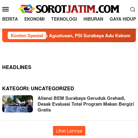
Loncat
Menu
ke
Mobile
konten
BERITA
EKONOMI
TEKNOLOGI
HIBURAN
GAYA HIDUP
Konten Spesial
Semarak Agustusan, PSI Surabaya Adu Kekompakan L
HEADLINES
KATEGORI:
UNCATEGORIZED
Aliansi BEM Surabaya Geruduk Grahadi,
Desak Evaluasi Total Program Makan Bergizi
Gratis
Lihat Lainnya