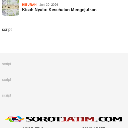
Juni 30, 2026
HIBURAN
Kisah Nyata: Kesehatan Mengejutkan
script
script
script
script