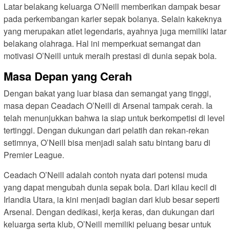
Latar belakang keluarga O’Neill memberikan dampak besar
pada perkembangan karier sepak bolanya. Selain kakeknya
yang merupakan atlet legendaris, ayahnya juga memiliki latar
belakang olahraga. Hal ini memperkuat semangat dan
motivasi O’Neill untuk meraih prestasi di dunia sepak bola.
Masa Depan yang Cerah
Dengan bakat yang luar biasa dan semangat yang tinggi,
masa depan Ceadach O’Neill di Arsenal tampak cerah. Ia
telah menunjukkan bahwa ia siap untuk berkompetisi di level
tertinggi. Dengan dukungan dari pelatih dan rekan-rekan
setimnya, O’Neill bisa menjadi salah satu bintang baru di
Premier League.
Ceadach O’Neill adalah contoh nyata dari potensi muda
yang dapat mengubah dunia sepak bola. Dari kilau kecil di
Irlandia Utara, ia kini menjadi bagian dari klub besar seperti
Arsenal. Dengan dedikasi, kerja keras, dan dukungan dari
keluarga serta klub, O’Neill memiliki peluang besar untuk