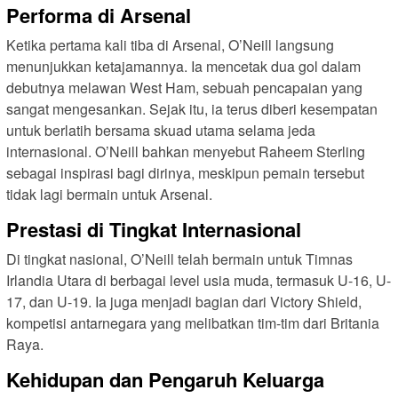
Performa di Arsenal
Ketika pertama kali tiba di Arsenal, O’Neill langsung
menunjukkan ketajamannya. Ia mencetak dua gol dalam
debutnya melawan West Ham, sebuah pencapaian yang
sangat mengesankan. Sejak itu, ia terus diberi kesempatan
untuk berlatih bersama skuad utama selama jeda
internasional. O’Neill bahkan menyebut Raheem Sterling
sebagai inspirasi bagi dirinya, meskipun pemain tersebut
tidak lagi bermain untuk Arsenal.
Prestasi di Tingkat Internasional
Di tingkat nasional, O’Neill telah bermain untuk Timnas
Irlandia Utara di berbagai level usia muda, termasuk U-16, U-
17, dan U-19. Ia juga menjadi bagian dari Victory Shield,
kompetisi antarnegara yang melibatkan tim-tim dari Britania
Raya.
Kehidupan dan Pengaruh Keluarga