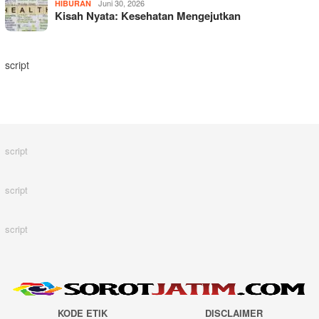
Juni 30, 2026
HIBURAN
Kisah Nyata: Kesehatan Mengejutkan
script
script
script
script
KODE ETIK
DISCLAIMER