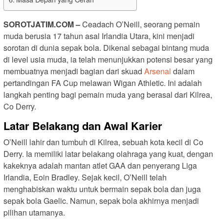
SOROTJATIM
.COM –
Ceadach O’Neill, seorang pemain
muda berusia 17 tahun asal Irlandia Utara, kini menjadi
sorotan di dunia sepak bola. Dikenal sebagai bintang muda
di level usia muda, ia telah menunjukkan potensi besar yang
membuatnya menjadi bagian dari skuad
Arsenal
dalam
pertandingan FA Cup melawan Wigan Athletic. Ini adalah
langkah penting bagi pemain muda yang berasal dari Kilrea,
Co Derry.
Latar Belakang dan Awal Karier
O’Neill lahir dan tumbuh di Kilrea, sebuah kota kecil di Co
Derry. Ia memiliki latar belakang olahraga yang kuat, dengan
kakeknya adalah mantan atlet GAA dan penyerang Liga
Irlandia, Eoin Bradley. Sejak kecil, O’Neill telah
menghabiskan waktu untuk bermain sepak bola dan juga
sepak bola Gaelic. Namun, sepak bola akhirnya menjadi
pilihan utamanya.