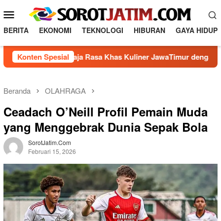
L
M
o
e
n
BERITA
EKONOMI
TEKNOLOGI
HIBURAN
GAYA HIDUP
n
c
a
u
Membuat Raja Rasa Khas Kuliner JawaTimur dengan 5 Bahan L
Konten Spesial
t
M
k
o
e
b
k
Beranda
OLAHRAGA
o
i
Ceadach O’Neill Profil Pemain Muda
n
l
t
yang Menggebrak Dunia Sepak Bola
e
e
n
SorotJatim.com
Februari 15, 2026