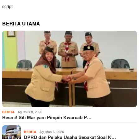
script
BERITA UTAMA
Agustus 8, 2026
BERITA
Resmi! Siti Mariyam Pimpin Kwarcab P…
Agustus 6, 2026
BERITA
DPRD dan Pelaku Usaha Sepakat Soal K…