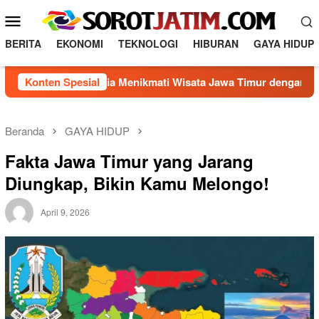
Loncat
Menu
ke
Mobile
konten
BERITA
EKONOMI
TEKNOLOGI
HIBURAN
GAYA HIDUP
Konten Spesial
Rahasia Menikmati Wisata Jawa Timur dengan Biaya Hem
Beranda
GAYA HIDUP
Fakta Jawa Timur yang Jarang
Diungkap, Bikin Kamu Melongo!
April 9, 2026