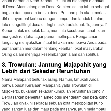
visual bernama Kebo-keboan. Ritual ini biasanya diadakan
di Desa Alasmalang dan Desa Kemiren setiap tahun sebagai
bagian dari upacara bersih desa. Puluhan pria akan merias
diri menyerupai kerbau dengan lumpur dan tanduk buatan,
lalu mengelilingi desa diiringi musik tradisional. Tujuannya?
Konon untuk menolak bala, meminta kesuburan tanah, dan
mengusir roh jahat agar panen melimpah. Pengalaman
langsung menyaksikan ritual ini akan membawa Anda pada
pemahaman mendalam tentang kearifan lokal masyarakat
Osing dalam menjaga keseimbangan alam dan spiritual.
3. Trowulan: Jantung Majapahit yang
Lebih dari Sekadar Reruntuhan
Nama Majapahit tentu tak asing. Namun, tahukah Anda
bahwa pusat Kerajaan Majapahit, yaitu Trowulan di
Mojokerto, bukanlah sekadar kumpulan reruntuhan candi?
Berdasarkan penelitian arkeologis mendalam dan peta kuno,
Trowulan diyakini sebagai sebuah kota metropolitan kuno
yang sangat luas dan maju pada masanya, jauh melampaui