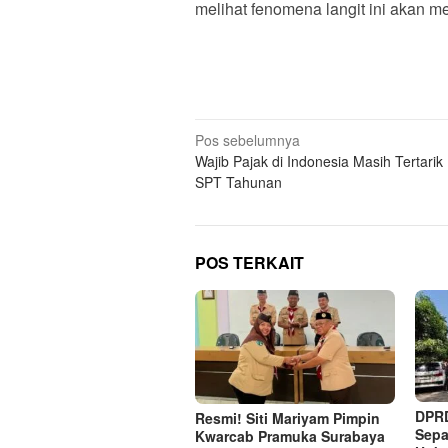
melihat fenomena langit ini akan m
N
Pos sebelumnya
Wajib Pajak di Indonesia Masih Tertarik
a
SPT Tahunan
v
i
g
POS TERKAIT
a
s
i
p
o
s
DPRD
Resmi! Siti Mariyam Pimpin
Sepa
Kwarcab Pramuka Surabaya