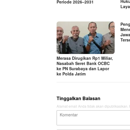
Huku
Periode 2026–2031
Laya
Peng
Men
Jawa
Ters
Merasa Dirugikan Rp1 Miliar,
Nasabah Seret Bank OCBC
ke PN Surabaya dan Lapor
ke Polda Jatim
Tinggalkan Balasan
Alamat email Anda tidak akan dipublikasikan.