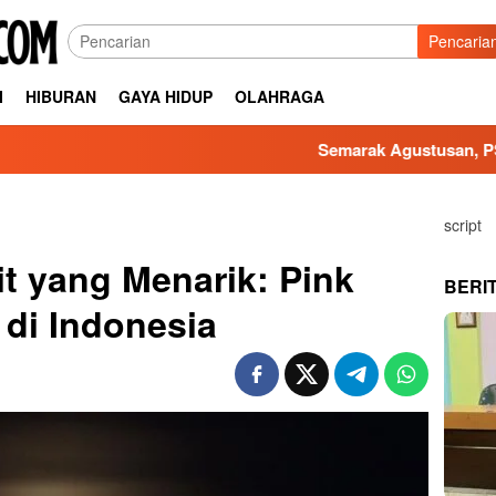
Pencaria
I
HIBURAN
GAYA HIDUP
OLAHRAGA
Semarak Agustusan, PSI Surabaya
script
 yang Menarik: Pink
BERI
 di Indonesia