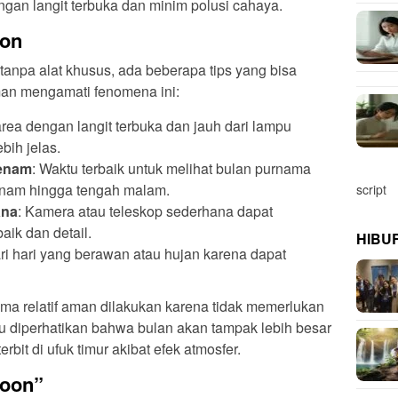
ngan langit terbuka dan minim polusi cahaya.
oon
anpa alat khusus, ada beberapa tips yang bisa
n mengamati fenomena ini:
 area dengan langit terbuka dan jauh dari lampu
bih jelas.
benam
: Waktu terbaik untuk melihat bulan purnama
benam hingga tengah malam.
script
ana
: Kamera atau teleskop sederhana dapat
aik dan detail.
HIBU
ari hari yang berawan atau hujan karena dapat
ama relatif aman dilakukan karena tidak memerlukan
lu diperhatikan bahwa bulan akan tampak lebih besar
bit di ufuk timur akibat efek atmosfer.
Moon”