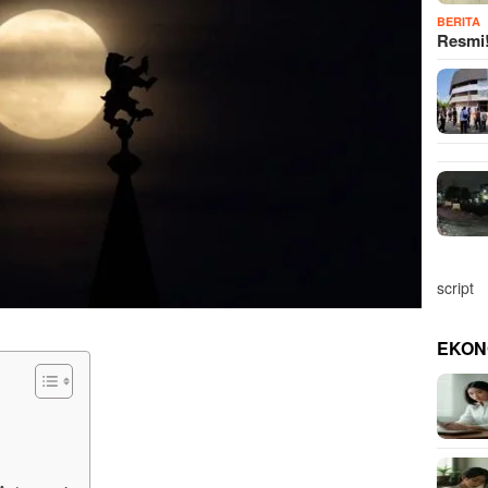
BERITA
Resmi
script
EKON