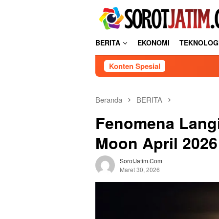
L
tutup
o
n
c
BERITA
EKONOMI
TEKNOLOG
a
t
Konten Spesial
k
e
k
o
Beranda
BERITA
n
Fenomena Langit
t
e
Moon April 2026
n
SorotJatim.com
Maret 30, 2026