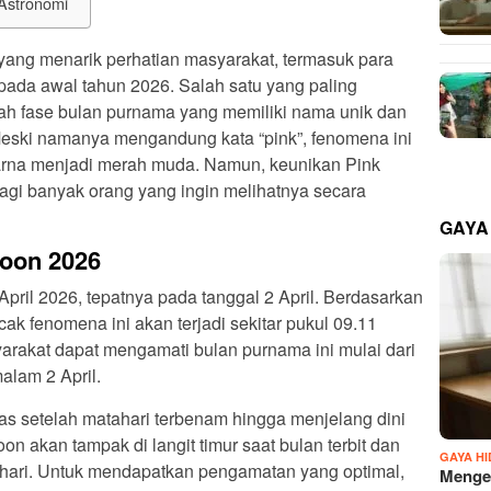
Astronomi
ang menarik perhatian masyarakat, termasuk para
pada awal tahun 2026. Salah satu yang paling
ah fase bulan purnama yang memiliki nama unik dan
eski namanya mengandung kata “pink”, fenomena ini
warna menjadi merah muda. Namun, keunikan Pink
gi banyak orang yang ingin melihatnya secara
GAYA
Moon 2026
April 2026, tepatnya pada tanggal 2 April. Berdasarkan
cak fenomena ini akan terjadi sekitar pukul 09.11
arakat dapat mengamati bulan purnama ini mulai dari
alam 2 April.
las setelah matahari terbenam hingga menjelang dini
on akan tampak di langit timur saat bulan terbit dan
GAYA H
i hari. Untuk mendapatkan pengamatan yang optimal,
Mengen