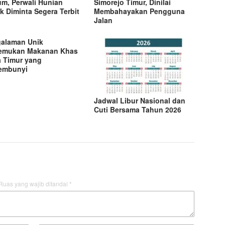
m, Perwali Hunian
Simorejo Timur, Dinilai
k Diminta Segera Terbit
Membahayakan Pengguna
Jalan
alaman Unik
emukan Makanan Khas
 Timur yang
embunyi
Jadwal Libur Nasional dan
Cuti Bersama Tahun 2026
Ruas yang wajib ditandai
*