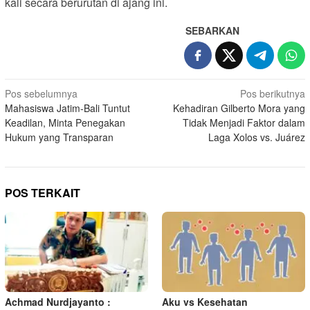
kali secara berurutan di ajang ini.
SEBARKAN
N
Pos sebelumnya
Pos berikutnya
Mahasiswa Jatim-Bali Tuntut
Kehadiran Gilberto Mora yang
a
Keadilan, Minta Penegakan
Tidak Menjadi Faktor dalam
v
Hukum yang Transparan
Laga Xolos vs. Juárez
i
g
a
POS TERKAIT
s
i
p
o
s
Achmad Nurdjayanto :
Aku vs Kesehatan