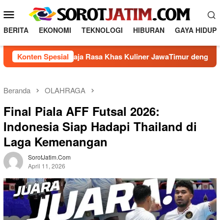
L
M
o
e
n
BERITA
EKONOMI
TEKNOLOGI
HIBURAN
GAYA HIDUP
n
c
a
u
Membuat Raja Rasa Khas Kuliner JawaTimur dengan 5 Bahan 
Konten Spesial
t
M
k
o
e
b
k
Beranda
OLAHRAGA
o
i
Final Piala AFF Futsal 2026:
n
l
t
Indonesia Siap Hadapi Thailand di
e
e
Laga Kemenangan
n
SorotJatim.com
April 11, 2026