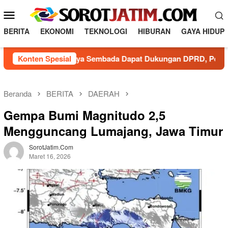
L
M
o
e
n
BERITA
EKONOMI
TEKNOLOGI
HIBURAN
GAYA HIDUP
n
c
a
u
ru PDAM Surya Sembada Dapat Dukungan DPRD, Pelayanan Prima
Konten Spesial
t
M
k
o
e
b
k
Beranda
BERITA
DAERAH
o
i
Gempa Bumi Magnitudo 2,5
n
l
t
Mengguncang Lumajang, Jawa Timur
e
e
n
SorotJatim.com
Maret 16, 2026