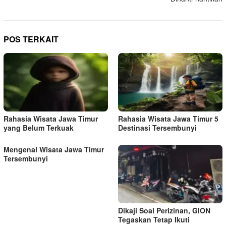
i
g
a
POS TERKAIT
s
i
p
o
s
Rahasia Wisata Jawa Timur
Rahasia Wisata Jawa Timur 5
yang Belum Terkuak
Destinasi Tersembunyi
Mengenal Wisata Jawa Timur
Tersembunyi
Dikaji Soal Perizinan, GION
Tegaskan Tetap Ikuti