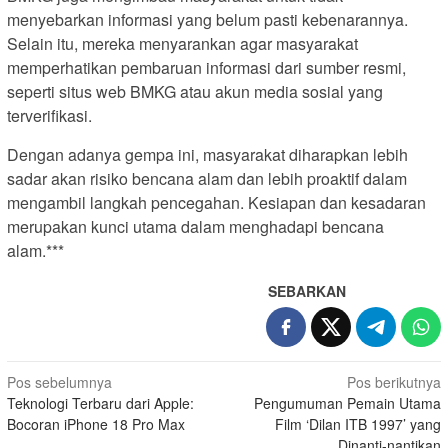
menyebarkan informasi yang belum pasti kebenarannya.
Selain itu, mereka menyarankan agar masyarakat
memperhatikan pembaruan informasi dari sumber resmi,
seperti situs web BMKG atau akun media sosial yang
terverifikasi.
Dengan adanya gempa ini, masyarakat diharapkan lebih
sadar akan risiko bencana alam dan lebih proaktif dalam
mengambil langkah pencegahan. Kesiapan dan kesadaran
merupakan kunci utama dalam menghadapi bencana
alam.***
SEBARKAN
N
Pos sebelumnya
Pos berikutnya
Teknologi Terbaru dari Apple:
Pengumuman Pemain Utama
a
Bocoran iPhone 18 Pro Max
Film ‘Dilan ITB 1997’ yang
v
Dinanti-nantikan