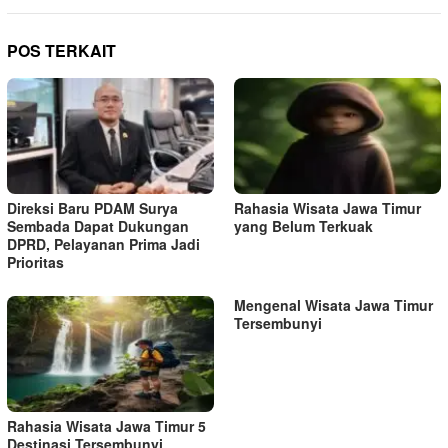
g
a
POS TERKAIT
s
i
p
o
s
Direksi Baru PDAM Surya
Rahasia Wisata Jawa Timur
Sembada Dapat Dukungan
yang Belum Terkuak
DPRD, Pelayanan Prima Jadi
Prioritas
Mengenal Wisata Jawa Timur
Tersembunyi
Rahasia Wisata Jawa Timur 5
Destinasi Tersembunyi