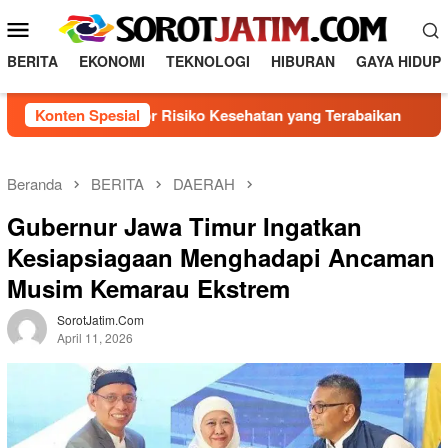
L
M
o
e
n
BERITA
EKONOMI
TEKNOLOGI
HIBURAN
GAYA HIDUP
n
c
a
u
enal 5 Faktor Risiko Kesehatan yang Terabaikan
Konten Spesial
Direks
t
M
k
o
e
b
k
Beranda
BERITA
DAERAH
o
i
Gubernur Jawa Timur Ingatkan
n
l
t
Kesiapsiagaan Menghadapi Ancaman
e
e
Musim Kemarau Ekstrem
n
SorotJatim.com
April 11, 2026