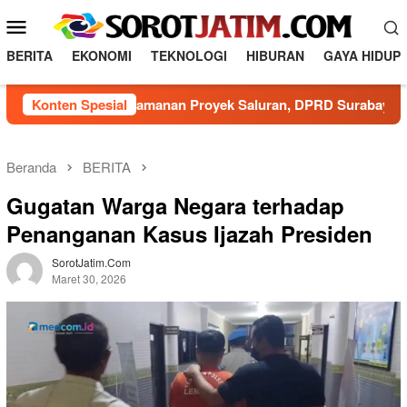
L
M
o
e
n
BERITA
EKONOMI
TEKNOLOGI
HIBURAN
GAYA HIDUP
n
c
a
u
Minim Pengamanan Proyek Saluran, DPRD Surabaya Minta DS
Konten Spesial
t
M
k
o
e
b
k
Beranda
BERITA
o
i
Gugatan Warga Negara terhadap
n
l
t
Penanganan Kasus Ijazah Presiden
e
e
n
SorotJatim.com
Maret 30, 2026