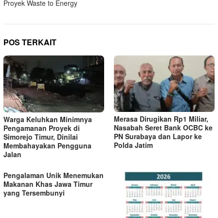
v
Proyek Waste to Energy
i
g
a
POS TERKAIT
s
i
p
o
s
Merasa Dirugikan Rp1 Miliar,
Warga Keluhkan Minimnya
Nasabah Seret Bank OCBC ke
Pengamanan Proyek di
PN Surabaya dan Lapor ke
Simorejo Timur, Dinilai
Polda Jatim
Membahayakan Pengguna
Jalan
Pengalaman Unik Menemukan
Makanan Khas Jawa Timur
yang Tersembunyi