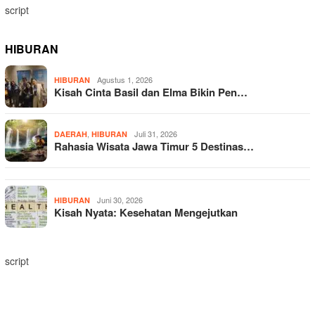
script
HIBURAN
Agustus 1, 2026
HIBURAN
Kisah Cinta Basil dan Elma Bikin Pen…
,
Juli 31, 2026
DAERAH
HIBURAN
Rahasia Wisata Jawa Timur 5 Destinas…
Juni 30, 2026
HIBURAN
Kisah Nyata: Kesehatan Mengejutkan
script