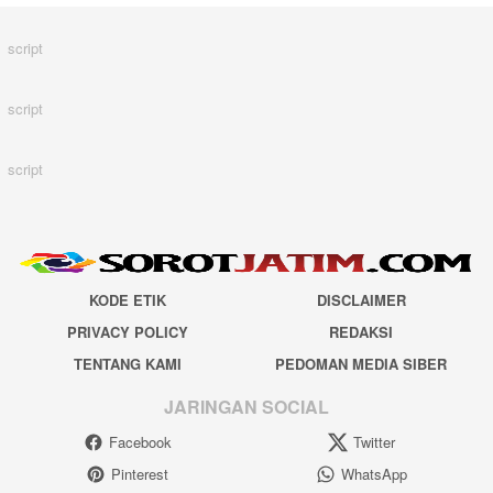
script
script
script
KODE ETIK
DISCLAIMER
PRIVACY POLICY
REDAKSI
TENTANG KAMI
PEDOMAN MEDIA SIBER
JARINGAN SOCIAL
Facebook
Twitter
Pinterest
WhatsApp