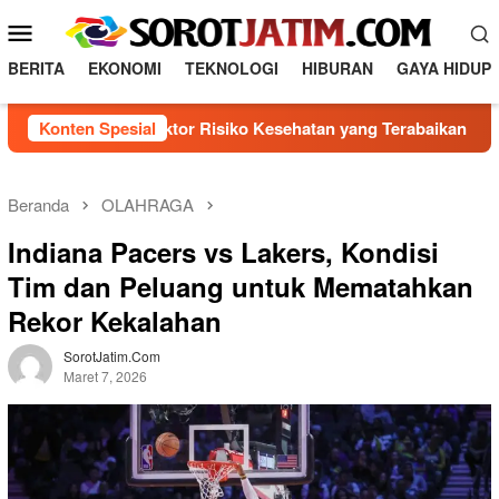
L
M
o
e
n
BERITA
EKONOMI
TEKNOLOGI
HIBURAN
GAYA HIDUP
n
c
a
u
genal 5 Faktor Risiko Kesehatan yang Terabaikan
Konten Spesial
Direk
t
M
k
o
e
b
k
Beranda
OLAHRAGA
o
i
Indiana Pacers vs Lakers, Kondisi
n
l
t
Tim dan Peluang untuk Mematahkan
e
e
Rekor Kekalahan
n
SorotJatim.com
Maret 7, 2026