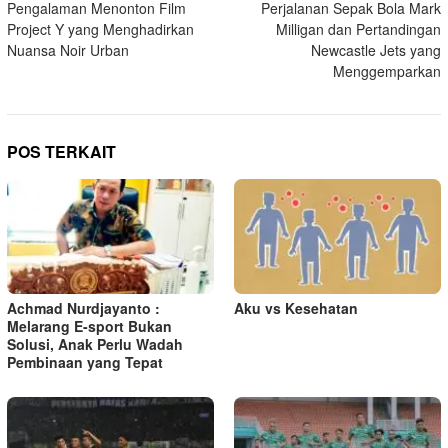
Pengalaman Menonton Film
Perjalanan Sepak Bola Mark
a
Project Y yang Menghadirkan
Milligan dan Pertandingan
v
Nuansa Noir Urban
Newcastle Jets yang
i
Menggemparkan
g
a
s
POS TERKAIT
i
p
o
s
Achmad Nurdjayanto :
Aku vs Kesehatan
Melarang E-sport Bukan
Solusi, Anak Perlu Wadah
Pembinaan yang Tepat