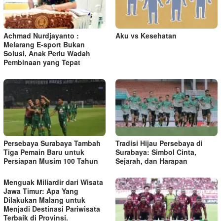
o
s
Achmad Nurdjayanto :
Aku vs Kesehatan
Melarang E-sport Bukan
Solusi, Anak Perlu Wadah
Pembinaan yang Tepat
Persebaya Surabaya Tambah
Tradisi Hijau Persebaya di
Tiga Pemain Baru untuk
Surabaya: Simbol Cinta,
Persiapan Musim 100 Tahun
Sejarah, dan Harapan
Menguak Miliardir dari Wisata
Jawa Timur: Apa Yang
Dilakukan Malang untuk
Menjadi Destinasi Pariwisata
Terbaik di Provinsi.