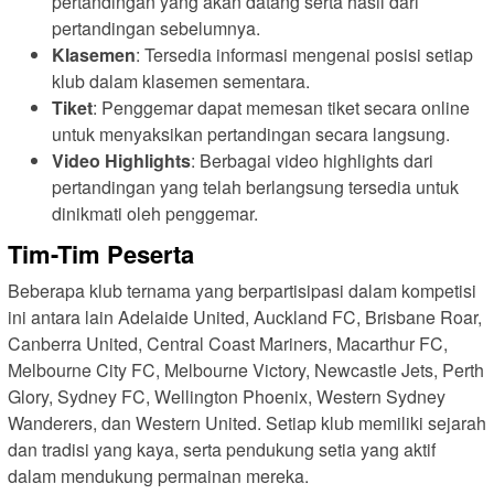
pertandingan yang akan datang serta hasil dari
pertandingan sebelumnya.
Klasemen
: Tersedia informasi mengenai posisi setiap
klub dalam klasemen sementara.
Tiket
: Penggemar dapat memesan tiket secara online
untuk menyaksikan pertandingan secara langsung.
Video Highlights
: Berbagai video highlights dari
pertandingan yang telah berlangsung tersedia untuk
dinikmati oleh penggemar.
Tim-Tim Peserta
Beberapa klub ternama yang berpartisipasi dalam kompetisi
ini antara lain Adelaide United, Auckland FC, Brisbane Roar,
Canberra United, Central Coast Mariners, Macarthur FC,
Melbourne City FC, Melbourne Victory, Newcastle Jets, Perth
Glory, Sydney FC, Wellington Phoenix, Western Sydney
Wanderers, dan Western United. Setiap klub memiliki sejarah
dan tradisi yang kaya, serta pendukung setia yang aktif
dalam mendukung permainan mereka.