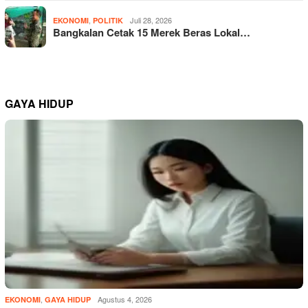
,
Juli 28, 2026
EKONOMI
POLITIK
Bangkalan Cetak 15 Merek Beras Lokal…
GAYA HIDUP
,
Agustus 4, 2026
EKONOMI
GAYA HIDUP