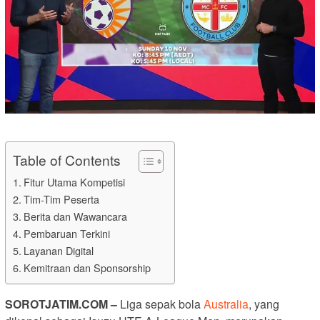
Table of Contents
Fitur Utama Kompetisi
Tim-Tim Peserta
Berita dan Wawancara
Pembaruan Terkini
Layanan Digital
Kemitraan dan Sponsorship
SOROTJATIM.COM –
Liga sepak bola
Australia
, yang