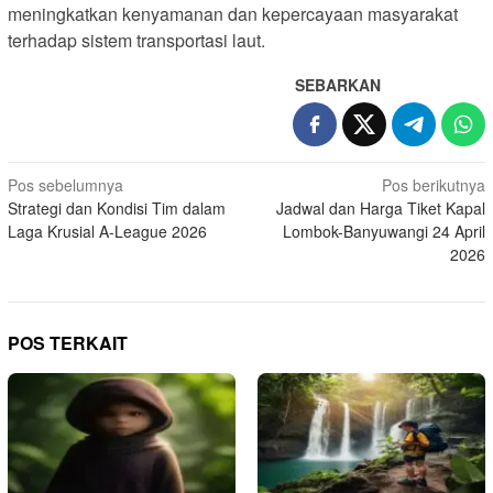
meningkatkan kenyamanan dan kepercayaan masyarakat
terhadap sistem transportasi laut.
SEBARKAN
N
Pos sebelumnya
Pos berikutnya
Strategi dan Kondisi Tim dalam
Jadwal dan Harga Tiket Kapal
a
Laga Krusial A-League 2026
Lombok-Banyuwangi 24 April
v
2026
i
g
a
POS TERKAIT
s
i
p
o