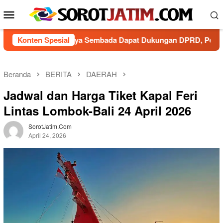
L
M
o
e
n
n
c
u PDAM Surya Sembada Dapat Dukungan DPRD, Pelayanan Prima J
Konten Spesial
a
u
t
M
k
Beranda
BERITA
DAERAH
o
e
b
k
Jadwal dan Harga Tiket Kapal Feri
o
i
Lintas Lombok-Bali 24 April 2026
n
l
t
e
SorotJatim.com
e
April 24, 2026
n