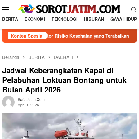
L
M
o
e
n
BERITA
EKONOMI
TEKNOLOGI
HIBURAN
GAYA HIDUP
n
c
a
u
enal 5 Faktor Risiko Kesehatan yang Terabaikan
Konten Spesial
Direk
t
M
k
o
e
b
k
Beranda
BERITA
DAERAH
o
i
Jadwal Keberangkatan Kapal di
n
l
t
Pelabuhan Loktuan Bontang untuk
e
e
Bulan April 2026
n
SorotJatim.com
April 1, 2026