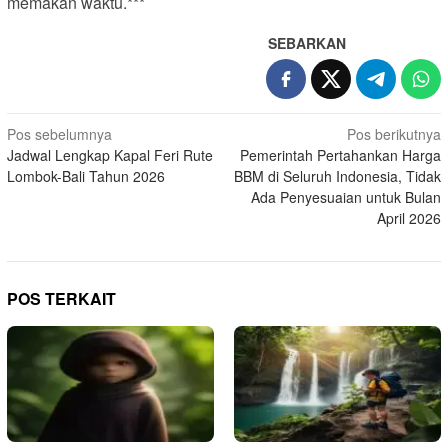
memakan waktu.***
SEBARKAN
N
Pos sebelumnya
Pos berikutnya
Jadwal Lengkap Kapal Feri Rute
Pemerintah Pertahankan Harga
a
Lombok-Bali Tahun 2026
BBM di Seluruh Indonesia, Tidak
v
Ada Penyesuaian untuk Bulan
i
April 2026
g
a
s
POS TERKAIT
i
p
o
s