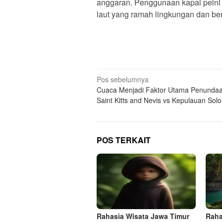
anggaran. Penggunaan kapal pelni 
laut yang ramah lingkungan dan ber
N
Pos sebelumnya
Cuaca Menjadi Faktor Utama Penunda
a
Saint Kitts and Nevis vs Kepulauan So
v
i
g
POS TERKAIT
a
s
i
p
o
s
Rahasia Wisata Jawa Timur
Raha