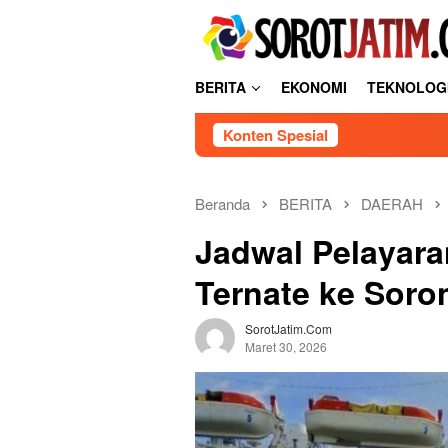
L
tutup
o
n
c
BERITA
EKONOMI
TEKNOLOG
a
t
Konten Spesial
k
e
k
o
Beranda
BERITA
DAERAH
n
Jadwal Pelayara
t
e
Ternate ke Soro
n
SorotJatim.com
Maret 30, 2026