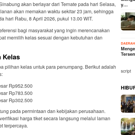
Sinabung akan berlayar dari Ternate pada hari Selasa,
y…
jalanan akan memakan waktu sekitar 23 jam, sehingga
 hari Rabu, 8 April 2026, pukul 13.00 WIT.
referensi bagi masyarakat yang ingin merencanakan
at memilih kelas sesuai dengan kebutuhan dan
DAERA
Menge
Terse
 Kelas
pilihan kelas untuk para penumpang. Berikut adalah
script
s:
besar Rp952.500
HIBU
besar Rp783.500
besar Rp302.500
ntung pada permintaan dan kebijakan perusahaan.
ifikasi harga tiket secara langsung melalui laman
et terpercaya.