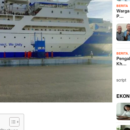
BERITA
Warga
P…
,
BERITA
Penga
Kh…
script
EKON