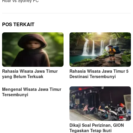
Roar vs Sydney FC
i
g
a
POS TERKAIT
s
i
p
o
s
Rahasia Wisata Jawa Timur
Rahasia Wisata Jawa Timur 5
yang Belum Terkuak
Destinasi Tersembunyi
Mengenal Wisata Jawa Timur
Tersembunyi
Dikaji Soal Perizinan, GION
Tegaskan Tetap Ikuti