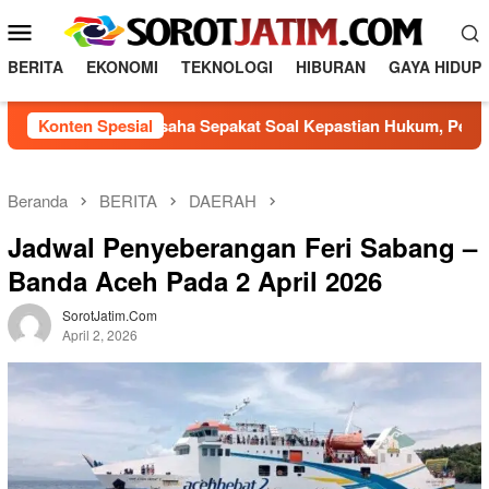
L
M
o
e
n
BERITA
EKONOMI
TEKNOLOGI
HIBURAN
GAYA HIDUP
n
c
a
u
n Pelaku Usaha Sepakat Soal Kepastian Hukum, Perwali Hunian 
Konten Spesial
t
M
k
o
e
b
k
Beranda
BERITA
DAERAH
o
i
Jadwal Penyeberangan Feri Sabang –
n
l
t
Banda Aceh Pada 2 April 2026
e
e
n
SorotJatim.com
April 2, 2026