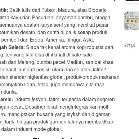
tik:
Batik tulis dari Tuban, Madura, atau Sidoarjo
ukiran kayu dari Pasuruan, anyaman bambu, hingga
o, semuanya adalah karya seni yang memikat pasar
 keunikan desain, dan cerita di balik setiap produk
 pembeli dari Eropa, Amerika, hingga Asia.
script
ah Selera:
Siapa tak kenal aroma kopi robusta dari
g Ijen yang kini bisa dinikmati di kafe-kafe
uah dari Malang, bumbu pecel Madiun, sambal khas
n hasil laut dari pesisir utara dan selatan Jatim?
an standar higienitas global, produk-produk makanan
manjakan lidah, tetapi juga membawa cita rasa
n dunia.
namis:
Industri fesyen Jatim, terutama dalam segmen
an pesat. Desainer lokal mengintegrasikan motif
rn, menciptakan busana yang stylish dan digemari
un, lurik, hingga produk garmen lainnya membuktikan
dalam industri mode global.