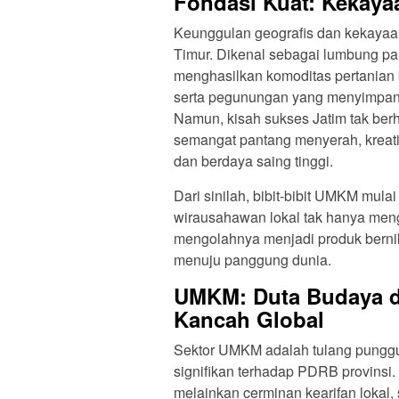
Fondasi Kuat: Kekay
Keunggulan geografis dan kekayaa
Timur. Dikenal sebagai lumbung pa
menghasilkan komoditas pertanian be
serta pegunungan yang menyimpan 
Namun, kisah sukses Jatim tak ber
semangat pantang menyerah, kreativ
dan berdaya saing tinggi.
Dari sinilah, bibit-bibit UMKM mula
wirausahawan lokal tak hanya meng
mengolahnya menjadi produk bernila
menuju panggung dunia.
UMKM: Duta Budaya d
Kancah Global
Sektor UMKM adalah tulang pungg
signifikan terhadap PDRB provinsi
melainkan cerminan kearifan lokal, 