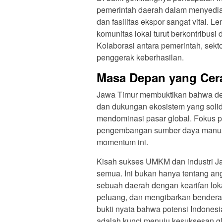
pemerintah daerah dalam menyedia
dan fasilitas ekspor sangat vital.
komunitas lokal turut berkontribus
Kolaborasi antara pemerintah, sekt
penggerak keberhasilan.
Masa Depan yang Cera
Jawa Timur membuktikan bahwa deng
dan dukungan ekosistem yang soli
mendominasi pasar global. Fokus pa
pengembangan sumber daya manusi
momentum ini.
Kisah sukses UMKM dan industri Ja
semua. Ini bukan hanya tentang an
sebuah daerah dengan kearifan lo
peluang, dan mengibarkan bendera
bukti nyata bahwa potensi Indones
adalah kunci menuju kesuksesan gl