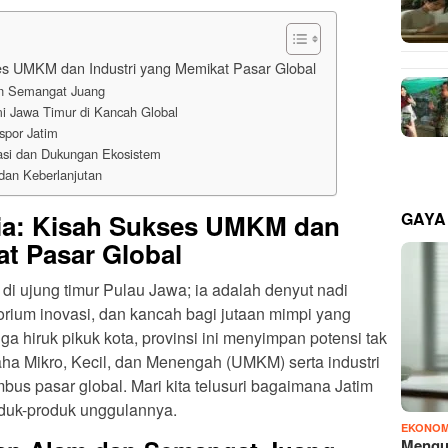
s UMKM dan Industri yang Memikat Pasar Global
an Semangat Juang
 Jawa Timur di Kancah Global
spor Jatim
asi dan Dukungan Ekosistem
dan Keberlanjutan
GAYA
ia: Kisah Sukses UMKM dan
at Pasar Global
di ujung timur Pulau Jawa; ia adalah denyut nadi
orium inovasi, dan kancah bagi jutaan mimpi yang
a hiruk pikuk kota, provinsi ini menyimpan potensi tak
aha Mikro, Kecil, dan Menengah (UMKM) serta industri
bus pasar global. Mari kita telusuri bagaimana Jatim
oduk-produk unggulannya.
EKONOM
Mengu