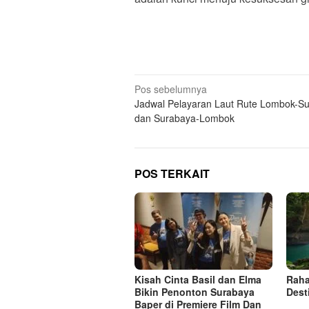
Navigasi
Pos sebelumnya
Jadwal Pelayaran Laut Rute Lombok-S
pos
dan Surabaya-Lombok
POS TERKAIT
Kisah Cinta Basil dan Elma
Raha
Bikin Penonton Surabaya
Dest
Baper di Premiere Film Dan