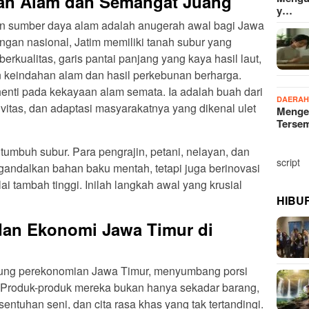
aan Alam dan Semangat Juang
y…
n sumber daya alam adalah anugerah awal bagi Jawa
ngan nasional, Jatim memiliki tanah subur yang
rkualitas, garis pantai panjang yang kaya hasil laut,
keindahan alam dan hasil perkebunan berharga.
henti pada kekayaan alam semata. Ia adalah buah dari
DAERA
itas, dan adaptasi masyarakatnya yang dikenal ulet
Menge
Terse
i tumbuh subur. Para pengrajin, petani, nelayan, dan
script
andalkan bahan baku mentah, tetapi juga berinovasi
i tambah tinggi. Inilah langkah awal yang krusial
HIBU
an Ekonomi Jawa Timur di
ung perekonomian Jawa Timur, menyumbang porsi
. Produk-produk mereka bukan hanya sekadar barang,
sentuhan seni, dan cita rasa khas yang tak tertandingi.