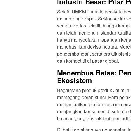
Industri Besar: Pilar
Selain UMKM, industri berskala bes
mendorong ekspor. Sektor-sektor se
semen, kertas, tekstil, hingga komp
dan telah memenuhi standar kualita
hanya menyediakan lapangan kerja y
menghasilkan devisa negara. Mereka
pengembangan, serta praktik bisni
dan kompetitif di pasar global.
Menembus Batas: Pera
Ekosistem
Bagaimana produk-produk Jatim ini
memegang peran kunci. Para pelaku
memanfaatkan platform e-commerce,
menjangkau konsumen di seluruh du
batasan geografis tak lagi menjadi
Di balik gemilangnya pencapaian i