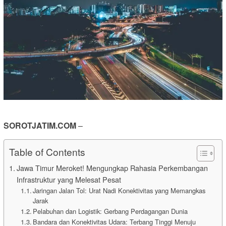
SOROTJATIM.COM
–
Table of Contents
Jawa Timur Meroket! Mengungkap Rahasia Perkembangan
Infrastruktur yang Melesat Pesat
Jaringan Jalan Tol: Urat Nadi Konektivitas yang Memangkas
Jarak
Pelabuhan dan Logistik: Gerbang Perdagangan Dunia
Bandara dan Konektivitas Udara: Terbang Tinggi Menuju