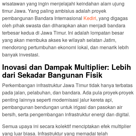
wisatawan yang ingin menjelajahi keindahan alam ujung
timur Jawa. Yang paling ambisius adalah proyek
pembangunan Bandara Internasional
Kediri
, yang digagas
oleh pihak swasta dan diharapkan akan menjadi bandara
terbesar kedua di Jawa Timur. Ini adalah lompatan besar
yang akan membuka akses ke wilayah selatan Jatim,
mendorong pertumbuhan ekonomi lokal, dan menarik lebih
banyak investasi.
Inovasi dan Dampak Multiplier: Lebih
dari Sekadar Bangunan Fisik
Perkembangan infrastruktur Jawa Timur tidak hanya terbatas
pada jalan, pelabuhan, dan bandara. Ada pula proyek-proyek
penting lainnya seperti modernisasi jalur kereta api,
pembangunan bendungan untuk irigasi dan pasokan air
bersih, serta pengembangan infrastruktur energi dan digital.
Semua upaya ini secara kolektif menciptakan efek multiplier
yang luar biasa. Infrastruktur yang memadai telah