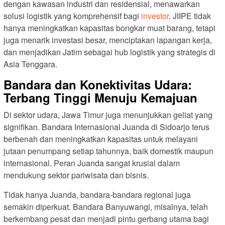
dengan kawasan industri dan residensial, menawarkan
solusi logistik yang komprehensif bagi
investor
. JIIPE tidak
hanya meningkatkan kapasitas bongkar muat barang, tetapi
juga menarik investasi besar, menciptakan lapangan kerja,
dan menjadikan Jatim sebagai hub logistik yang strategis di
Asia Tenggara.
Bandara dan Konektivitas Udara:
Terbang Tinggi Menuju Kemajuan
Di sektor udara, Jawa Timur juga menunjukkan geliat yang
signifikan. Bandara Internasional Juanda di Sidoarjo terus
berbenah dan meningkatkan kapasitas untuk melayani
jutaan penumpang setiap tahunnya, baik domestik maupun
internasional. Peran Juanda sangat krusial dalam
mendukung sektor pariwisata dan bisnis.
Tidak hanya Juanda, bandara-bandara regional juga
semakin diperkuat. Bandara Banyuwangi, misalnya, telah
berkembang pesat dan menjadi pintu gerbang utama bagi