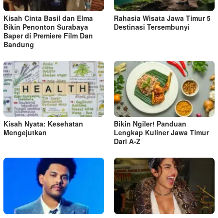
Kisah Cinta Basil dan Elma
Rahasia Wisata Jawa Timur 5
Bikin Penonton Surabaya
Destinasi Tersembunyi
Baper di Premiere Film Dan
Bandung
Kisah Nyata: Kesehatan
Bikin Ngiler! Panduan
Mengejutkan
Lengkap Kuliner Jawa Timur
Dari A-Z