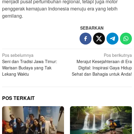
menjadi pusat pertumbuhan regional, tetapi juga motor
penggerak kemajuan Indonesia menuju era yang lebih
gemilang.
SEBARKAN
Navigasi
Pos sebelumnya
Pos berikutnya
Seni dan Tradisi Jawa Timur:
Merajut Kesejahteraan di Era
pos
Warisan Budaya yang Tak
Digital: Inspirasi Gaya Hidup
Lekang Waktu
Sehat dan Bahagia untuk Anda!
POS TERKAIT