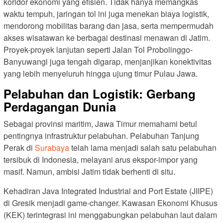
koridor ekonomi yang efisien. Tidak hanya memangkas
waktu tempuh, jaringan tol ini juga menekan biaya logistik,
mendorong mobilitas barang dan jasa, serta mempermudah
akses wisatawan ke berbagai destinasi menawan di Jatim.
Proyek-proyek lanjutan seperti Jalan Tol Probolinggo-
Banyuwangi juga tengah digarap, menjanjikan konektivitas
yang lebih menyeluruh hingga ujung timur Pulau Jawa.
Pelabuhan dan Logistik: Gerbang
Perdagangan Dunia
Sebagai provinsi maritim, Jawa Timur memahami betul
pentingnya infrastruktur pelabuhan. Pelabuhan Tanjung
Perak di
Surabaya
telah lama menjadi salah satu pelabuhan
tersibuk di Indonesia, melayani arus ekspor-impor yang
masif. Namun, ambisi Jatim tidak berhenti di situ.
Kehadiran Java Integrated Industrial and Port Estate (JIIPE)
di Gresik menjadi game-changer. Kawasan Ekonomi Khusus
(KEK) terintegrasi ini menggabungkan pelabuhan laut dalam