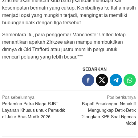
Zirkzee akan mencari klub baru jika tidak mendapatkan
kesempatan bermain yang cukup. Kembalinya ke Italia masih
menjadi opsi yang mungkin terjadi, mengingat ia memiliki
hubungan baik dengan liga tersebut.
Sementara itu, para penggemar Manchester United tetap
menantikan apakah Zirkzee akan mampu membuktikan
dirinya di Old Trafford atau justru memilih pergi untuk
mencari peluang yang lebih besar.***
SEBARKAN
N
Pos sebelumnya
Pos berikutnya
Pertamina Patra Niaga RJBT,
Bupati Pekalongan Nonaktif
a
Layanan Khusus untuk Pemudik
Mengungkap Detik-Detik
v
di Jalur Arus Mudik 2026
Ditangkap KPK Saat Ngecas
i
Mobil
g