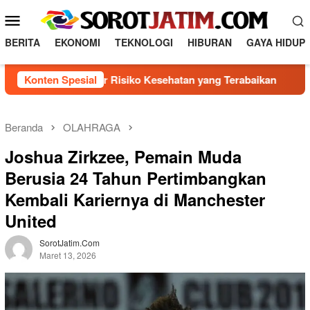
L
M
o
e
n
BERITA
EKONOMI
TEKNOLOGI
HIBURAN
GAYA HIDUP
n
c
a
u
enal 5 Faktor Risiko Kesehatan yang Terabaikan
Konten Spesial
Direks
t
M
k
o
e
b
k
Beranda
OLAHRAGA
o
i
Joshua Zirkzee, Pemain Muda
n
l
t
Berusia 24 Tahun Pertimbangkan
e
e
Kembali Kariernya di Manchester
n
United
SorotJatim.com
Maret 13, 2026