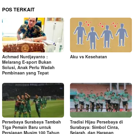
a
s
POS TERKAIT
i
p
o
s
Achmad Nurdjayanto :
Aku vs Kesehatan
Melarang E-sport Bukan
Solusi, Anak Perlu Wadah
Pembinaan yang Tepat
Persebaya Surabaya Tambah
Tradisi Hijau Persebaya di
Tiga Pemain Baru untuk
Surabaya: Simbol Cinta,
Persiapan Musim 100 Tahun
Sejarah, dan Harapan