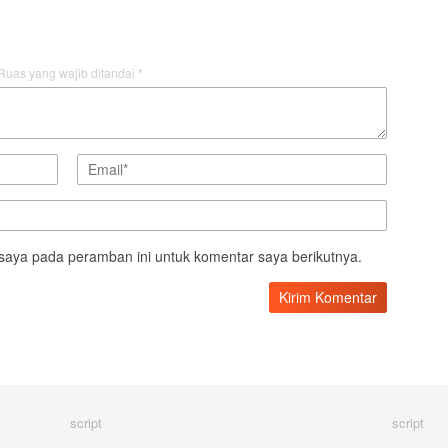
Ruas yang wajib ditandai
*
saya pada peramban ini untuk komentar saya berikutnya.
script
script