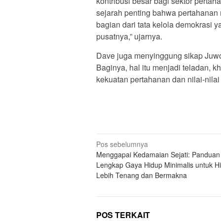
kontribusi besar bagi sektor perta
sejarah penting bahwa pertahanan 
bagian dari tata kelola demokrasi
pusatnya,” ujarnya.
Dave juga menyinggung sikap Juwo
Baginya, hal itu menjadi teladan,
kekuatan pertahanan dan nilai-nila
N
Pos sebelumnya
Menggapai Kedamaian Sejati: Panduan
a
Lengkap Gaya Hidup Minimalis untuk H
v
Lebih Tenang dan Bermakna
i
g
a
POS TERKAIT