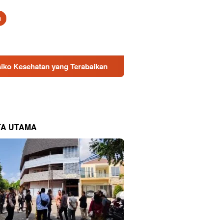
tutup
n
 yang Terabaikan
Direksi Baru PDAM Surya Sembada Dap
TA UTAMA