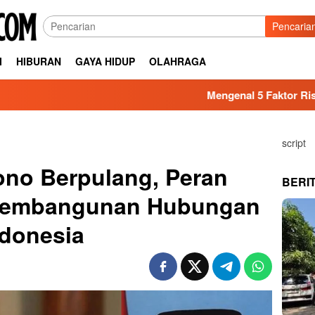
Pencaria
I
HIBURAN
GAYA HIDUP
OLAHRAGA
Mengenal 5 Faktor Risiko Kesehatan
script
no Berpulang, Peran
BERI
 Pembangunan Hubungan
Indonesia