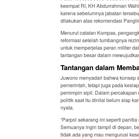
keempat RI, KH Abdurrahman Wahid 
karena sebelumnya jabatan tersebut s
dilakukan atas rekomendasi Panglim
Menurut catatan Kompas, pengang
reformasi setelah tumbangnya rezim
untuk memperjelas peran militer d
tantangan besar dalam mewujudkan su
Tantangan dalam Memba
Juwono menyadari bahwa konsep su
pemerintah, tetapi juga pada kesia
pemimpin sipil. Dalam percakapan
politik saat itu dinilai belum siap 
nyata.
”Parpol sekarang ini seperti panit
Semuanya ingin tampil di depan, be
tidak ada yang mau mengurusi kesekre