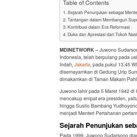
Table of Contents
Sejarah Penunjukan sebagai Mente
Tantangan dalam Membangun Supre
Kontribusi dalam Era Reformasi
Duka dan Apresiasi dari Tokoh Nas
MDINETWORK –
Juwono Sudarson
Indonesia, telah berpulang pada us
Indah,
Jakarta
, pada pukul 13.45 W
disemayamkan di Gedung Urip Sumo
dimakamkan di Taman Makam Pahlaw
Juwono lahir pada 5 Maret 1942 di 
mencakup empat era presiden, yait
hingga Susilo Bambang Yudhoyono.
menjadi Menteri Pertahanan pertama
Sejarah Penunjukan seb
Pada 1999, Juwono Sudarsono dian