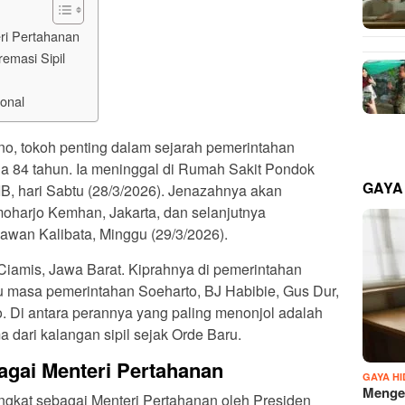
ri Pertahanan
masi Sipil
ional
o, tokoh penting dalam sejarah pemerintahan
ia 84 tahun. Ia meninggal di Rumah Sakit Pondok
GAYA
IB, hari Sabtu (28/3/2026). Jenazahnya akan
harjo Kemhan, Jakarta, dan selanjutnya
an Kalibata, Minggu (29/3/2026).
Ciamis, Jawa Barat. Kiprahnya di pemerintahan
u masa pemerintahan Soeharto, BJ Habibie, Gus Dur,
 Di antara perannya yang paling menonjol adalah
 dari kalangan sipil sejak Orde Baru.
agai Menteri Pertahanan
GAYA H
Mengen
gkat sebagai Menteri Pertahanan oleh Presiden