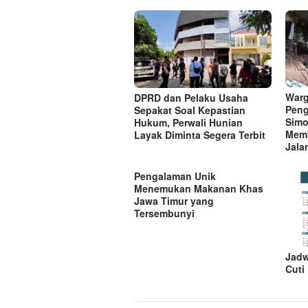
s
i
p
o
s
Warg
DPRD dan Pelaku Usaha
Peng
Sepakat Soal Kepastian
Simo
Hukum, Perwali Hunian
Mem
Layak Diminta Segera Terbit
Jala
Pengalaman Unik
Menemukan Makanan Khas
Jawa Timur yang
Tersembunyi
Jadw
Cuti