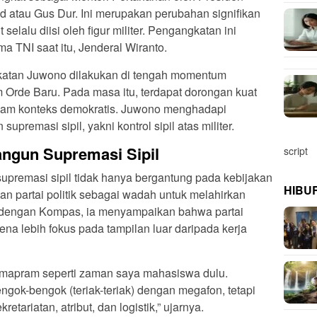
atau Gus Dur. Ini merupakan perubahan signifikan
elalu diisi oleh figur militer. Pengangkatan ini
a TNI saat itu, Jenderal Wiranto.
katan Juwono dilakukan di tengah momentum
 Orde Baru. Pada masa itu, terdapat dorongan kuat
alam konteks demokratis. Juwono menghadapi
premasi sipil, yakni kontrol sipil atas militer.
ngun Supremasi Sipil
script
premasi sipil tidak hanya bergantung pada kebijakan
HIBU
pan partai politik sebagai wadah untuk melahirkan
 dengan Kompas, ia menyampaikan bahwa partai
karena lebih fokus pada tampilan luar daripada kerja
ia mapram seperti zaman saya mahasiswa dulu.
ngok-bengok (teriak-teriak) dengan megafon, tetapi
tariatan, atribut, dan logistik,” ujarnya.