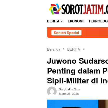
L
tutup
o
n
c
BERITA
EKONOMI
TEKNOLOG
a
t
Konten Spesial
k
e
k
o
Beranda
BERITA
n
Juwono Sudarso
t
e
Penting dalam
n
Sipil-Militer di 
SorotJatim.com
Maret 28, 2026