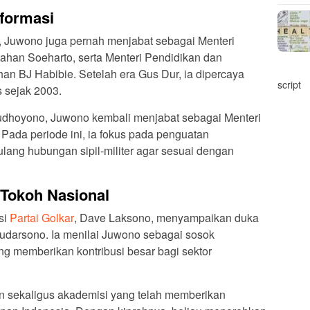
eformasi
, Juwono juga pernah menjabat sebagai Menteri
tahan Soeharto, serta Menteri Pendidikan dan
n BJ Habibie. Setelah era Gus Dur, ia dipercaya
script
s sejak 2003.
udhoyono, Juwono kembali menjabat sebagai Menteri
Pada periode ini, ia fokus pada penguatan
lang hubungan sipil-militer agar sesuai dengan
 Tokoh Nasional
si
Partai Golkar
, Dave Laksono, menyampaikan duka
darsono. Ia menilai Juwono sebagai sosok
g memberikan kontribusi besar bagi sektor
 sekaligus akademisi yang telah memberikan