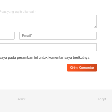
Ruas yang wajib ditandai
*
saya pada peramban ini untuk komentar saya berikutnya.
script
script