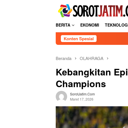
L
tutup
o
n
c
BERITA
EKONOMI
TEKNOLOG
a
t
Konten Spesial
k
e
k
o
Beranda
OLAHRAGA
n
Kebangkitan Epi
t
e
Champions
n
SorotJatim.com
Maret 17, 2026