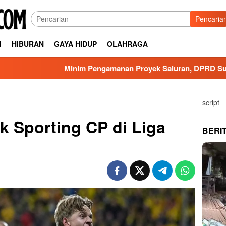
Pencaria
I
HIBURAN
GAYA HIDUP
OLAHRAGA
Minim Pengamanan Proyek Saluran, DPRD Surabaya Mint
script
k Sporting CP di Liga
BERI