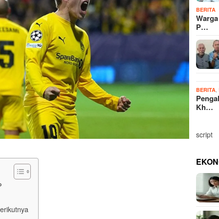
BERITA
Warga
P…
,
BERITA
Penga
Kh…
script
EKON
P
erikutnya