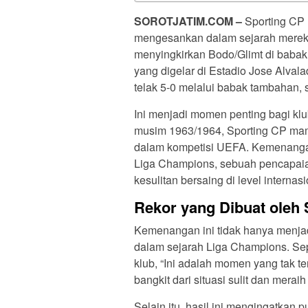
SOROTJATIM
.COM –
Sporting CP
mengesankan dalam sejarah mereka s
menyingkirkan Bodo/Glimt di babak
yang digelar di Estadio Jose Alva
telak 5-0 melalui babak tambahan, 
Ini menjadi momen penting bagi klub
musim 1963/1964, Sporting CP mamp
dalam kompetisi UEFA. Kemenangan
Liga Champions, sebuah pencapaian 
kesulitan bersaing di level internasi
Rekor yang Dibuat oleh 
Kemenangan ini tidak hanya menjad
dalam sejarah Liga Champions. Sep
klub, “Ini adalah momen yang tak 
bangkit dari situasi sulit dan mera
Selain itu, hasil ini mengingatkan