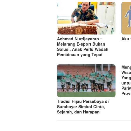
s
i
p
o
s
Achmad Nurdjayanto :
Aku 
Melarang E-sport Bukan
Solusi, Anak Perlu Wadah
Pembinaan yang Tepat
Meng
Wisa
Yang
untu
Pari
Prov
Tradisi Hijau Persebaya di
Surabaya: Simbol Cinta,
Sejarah, dan Harapan