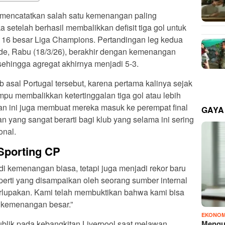
 mencatatkan salah satu kemenangan paling
etelah berhasil membalikkan defisit tiga gol untuk
 16 besar Liga Champions. Pertandingan leg kedua
lade, Rabu (18/3/26), berakhir dengan kemenangan
sehingga agregat akhirnya menjadi 5-3.
 asal Portugal tersebut, karena pertama kalinya sejak
u membalikkan ketertinggalan tiga gol atau lebih
 ini juga membuat mereka masuk ke perempat final
GAYA
yang sangat berarti bagi klub yang selama ini sering
onal.
Sporting CP
i kemenangan biasa, tetapi juga menjadi rekor baru
erti yang disampaikan oleh seorang sumber internal
terlupakan. Kami telah membuktikan bahwa kami bisa
ih kemenangan besar.”
EKONOM
Mengu
 publik pada kebangkitan Liverpool saat melawan