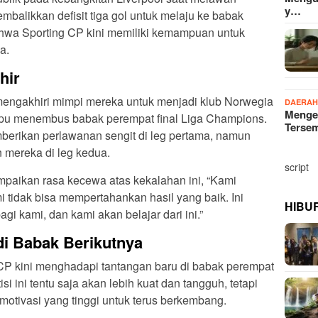
y…
balikkan defisit tiga gol untuk melaju ke babak
ahwa Sporting CP kini memiliki kemampuan untuk
a.
hir
 mengakhiri mimpi mereka untuk menjadi klub Norwegia
DAERA
Menge
pu menembus babak perempat final Liga Champions.
Terse
berikan perlawanan sengit di leg pertama, namun
mereka di leg kedua.
script
paikan rasa kecewa atas kekalahan ini, “Kami
i tidak bisa mempertahankan hasil yang baik. Ini
HIBU
 kami, dan kami akan belajar dari ini.”
di Babak Berikutnya
CP kini menghadapi tantangan baru di babak perempat
isi ini tentu saja akan lebih kuat dan tangguh, tetapi
 motivasi yang tinggi untuk terus berkembang.