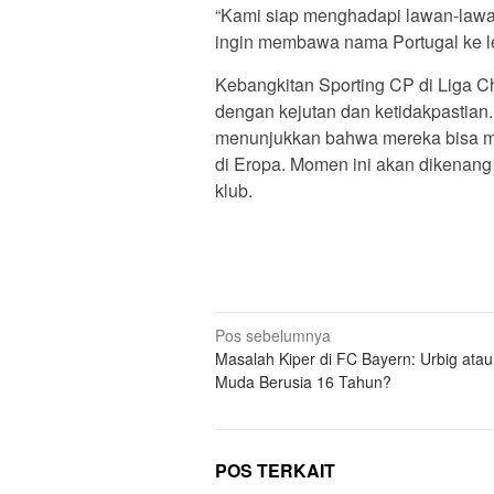
“Kami siap menghadapi lawan-lawa
ingin membawa nama Portugal ke leve
Kebangkitan Sporting CP di Liga 
dengan kejutan dan ketidakpastian.
menunjukkan bahwa mereka bisa men
di Eropa. Momen ini akan dikenang
klub.
N
Pos sebelumnya
Masalah Kiper di FC Bayern: Urbig ata
a
Muda Berusia 16 Tahun?
v
i
g
POS TERKAIT
a