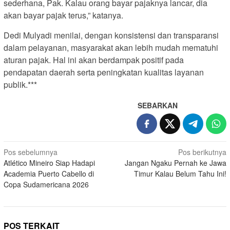
sederhana, Pak. Kalau orang bayar pajaknya lancar, dia
akan bayar pajak terus,” katanya.
Dedi Mulyadi menilai, dengan konsistensi dan transparansi
dalam pelayanan, masyarakat akan lebih mudah mematuhi
aturan pajak. Hal ini akan berdampak positif pada
pendapatan daerah serta peningkatan kualitas layanan
publik.***
SEBARKAN
N
Pos sebelumnya
Pos berikutnya
Atlético Mineiro Siap Hadapi
Jangan Ngaku Pernah ke Jawa
a
Academia Puerto Cabello di
Timur Kalau Belum Tahu Ini!
v
Copa Sudamericana 2026
i
g
a
POS TERKAIT