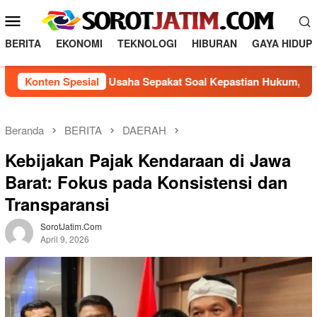
L
M
o
e
n
BERITA
EKONOMI
TEKNOLOGI
HIBURAN
GAYA HIDUP
n
c
a
u
dan Pelaku Usaha Sepakat Soal Kepastian Hukum, Perwali Hunia
Konten Spesial
t
M
k
o
e
b
k
Beranda
BERITA
DAERAH
o
i
Kebijakan Pajak Kendaraan di Jawa
n
l
t
Barat: Fokus pada Konsistensi dan
e
e
Transparansi
n
SorotJatim.com
April 9, 2026