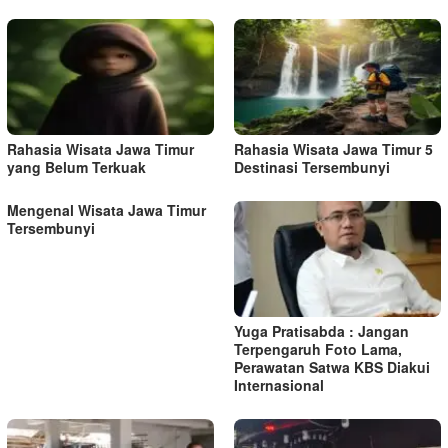
s
i
p
o
s
Rahasia Wisata Jawa Timur
Rahasia Wisata Jawa Timur 5
yang Belum Terkuak
Destinasi Tersembunyi
Mengenal Wisata Jawa Timur
Tersembunyi
Yuga Pratisabda : Jangan
Terpengaruh Foto Lama,
Perawatan Satwa KBS Diakui
Internasional