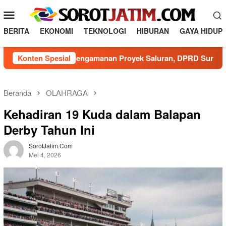
L
M
o
e
n
BERITA
EKONOMI
TEKNOLOGI
HIBURAN
GAYA HIDUP
n
c
a
u
Konten Spesial
Minim Pengamanan Proyek Saluran, DPRD Surabaya Mi
t
M
k
o
e
b
k
Beranda
OLAHRAGA
o
i
Kehadiran 19 Kuda dalam Balapan
n
l
t
Derby Tahun Ini
e
e
n
SorotJatim.com
Mei 4, 2026