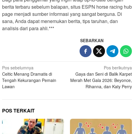
berita terbaru sebelum balapan, situs ESPN horse racing hub
page menjadi sumber informasi yang sangat berguna. Di
sana, Anda dapat menemukan berita, tips taruhan, dan
analisis dari para ahli.***
SEBARKAN
N
Pos sebelumnya
Pos berikutnya
Celtic Menang Dramatis di
Gaya dan Seni di Balik Karpet
a
Tengah Kekurangan Pemain
Merah Met Gala 2026: Beyonce,
v
Lawan
Rihanna, dan Katy Perry
i
g
a
POS TERKAIT
s
i