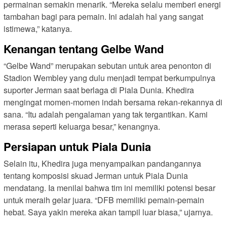
permainan semakin menarik. “Mereka selalu memberi energi
tambahan bagi para pemain. Ini adalah hal yang sangat
istimewa,” katanya.
Kenangan tentang Gelbe Wand
“Gelbe Wand” merupakan sebutan untuk area penonton di
Stadion Wembley yang dulu menjadi tempat berkumpulnya
suporter Jerman saat berlaga di Piala Dunia. Khedira
mengingat momen-momen indah bersama rekan-rekannya di
sana. “Itu adalah pengalaman yang tak tergantikan. Kami
merasa seperti keluarga besar,” kenangnya.
Persiapan untuk Piala Dunia
Selain itu, Khedira juga menyampaikan pandangannya
tentang komposisi skuad Jerman untuk Piala Dunia
mendatang. Ia menilai bahwa tim ini memiliki potensi besar
untuk meraih gelar juara. “DFB memiliki pemain-pemain
hebat. Saya yakin mereka akan tampil luar biasa,” ujarnya.