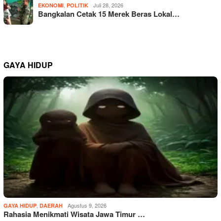
,
Juli 28, 2026
EKONOMI
POLITIK
Bangkalan Cetak 15 Merek Beras Lokal…
GAYA HIDUP
,
Agustus 9, 2026
GAYA HIDUP
DAERAH
Rahasia Menikmati Wisata Jawa Timur …