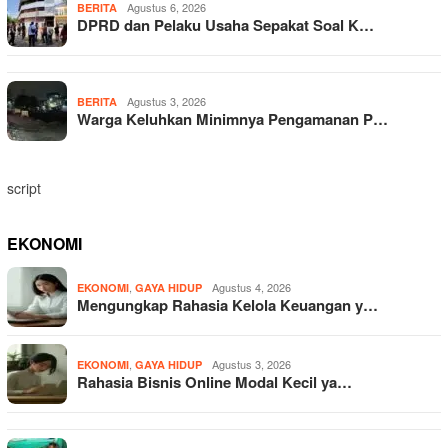
Agustus 6, 2026
BERITA
DPRD dan Pelaku Usaha Sepakat Soal K…
Agustus 3, 2026
BERITA
Warga Keluhkan Minimnya Pengamanan P…
script
EKONOMI
,
Agustus 4, 2026
EKONOMI
GAYA HIDUP
Mengungkap Rahasia Kelola Keuangan y…
,
Agustus 3, 2026
EKONOMI
GAYA HIDUP
Rahasia Bisnis Online Modal Kecil ya…