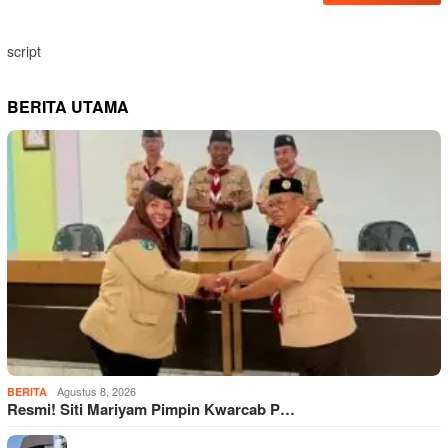
script
BERITA UTAMA
Agustus 8, 2026
BERITA
Resmi! Siti Mariyam Pimpin Kwarcab P…