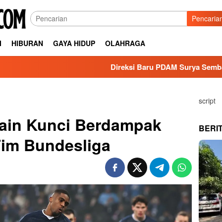
Pencaria
I
HIBURAN
GAYA HIDUP
OLAHRAGA
Direksi Baru PDAM Surya Sembada Dapat Duku
script
ain Kunci Berdampak
BERI
Tim Bundesliga