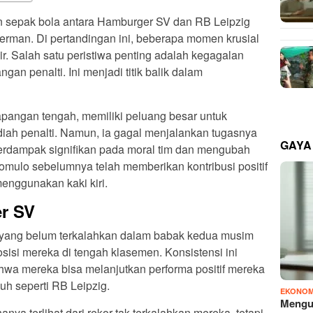
n sepak bola antara Hamburger SV dan RB Leipzig
erman. Di pertandingan ini, beberapa momen krusial
ir. Salah satu peristiwa penting adalah kegagalan
n penalti. Ini menjadi titik balik dalam
apangan tengah, memiliki peluang besar untuk
iah penalti. Namun, ia gagal menjalankan tugasnya
GAYA
erdampak signifikan pada moral tim dan mengubah
omulo sebelumnya telah memberikan kontribusi positif
enggunakan kaki kiri.
r SV
m yang belum terkalahkan dalam babak kedua musim
osisi mereka di tengah klasemen. Konsistensi ini
wa mereka bisa melanjutkan performa positif mereka
h seperti RB Leipzig.
EKONOM
Mengu
ya terlihat dari rekor tak terkalahkan mereka, tetapi