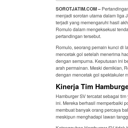
SOROTJATIM.COM –
Pertandinga
menjadi sorotan utama dalam liga J
terjadi yang memengaruhi hasil akh
Romulo dalam mengeksekusi tendanga
pertandingan tersebut.
Romulo, seorang pemain kunci di l
mencetak gol setelah menerima had
dengan sempurna. Keputusan ini b
arah permainan. Meski demikian, R
dengan mencetak gol spektakuler m
Kinerja Tim Hamburge
Hamburger SV tercatat sebagai ti
ini. Mereka berhasil memperbaiki p
membuat banyak orang percaya bah
meskipun menghadapi lawan tanggu
Ketangguhan Hamburger SV tidak han