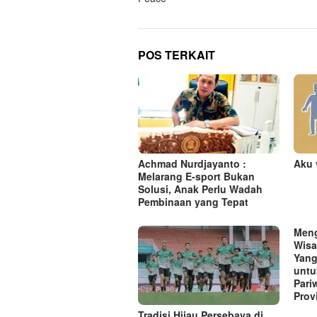
i
g
a
POS TERKAIT
s
i
p
o
s
Achmad Nurdjayanto :
Aku 
Melarang E-sport Bukan
Solusi, Anak Perlu Wadah
Pembinaan yang Tepat
Meng
Wisa
Yang
untu
Pari
Prov
Tradisi Hijau Persebaya di