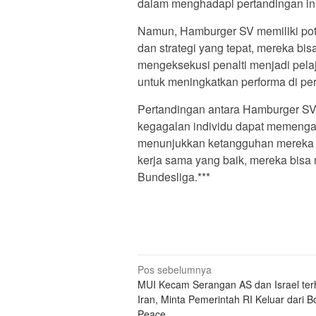
dalam menghadapi pertandingan ini
Namun, Hamburger SV memiliki pot
dan strategi yang tepat, mereka bi
mengeksekusi penalti menjadi pela
untuk meningkatkan performa di per
Pertandingan antara Hamburger SV
kegagalan individu dapat memengar
menunjukkan ketangguhan mereka
kerja sama yang baik, mereka bisa
Bundesliga.***
N
Pos sebelumnya
MUI Kecam Serangan AS dan Israel te
a
Iran, Minta Pemerintah RI Keluar dari B
v
Peace