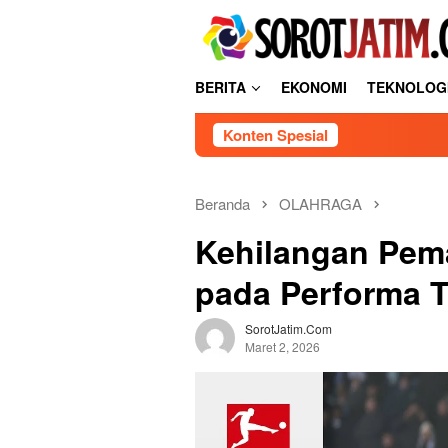
L
tutup
o
n
c
BERITA
EKONOMI
TEKNOLOG
a
t
Konten Spesial
k
e
k
o
Beranda
OLAHRAGA
n
Kehilangan Pem
t
e
pada Performa 
n
SorotJatim.com
Maret 2, 2026