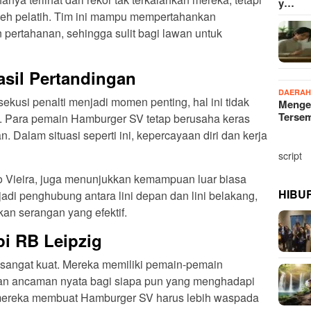
y…
 oleh pelatih. Tim ini mampu mempertahankan
pertahanan, sehingga sulit bagi lawan untuk
sil Pertandingan
DAERA
kusi penalti menjadi momen penting, hal ini tidak
Menge
Terse
 Para pemain Hamburger SV tetap berusaha keras
alam situasi seperti ini, kepercayaan diri dan kerja
script
io Vieira, juga menunjukkan kemampuan luar biasa
HIBU
di penghubung antara lini depan dan lini belakang,
n serangan yang efektif.
i RB Leipzig
sangat kuat. Mereka memiliki pemain-pemain
an ancaman nyata bagi siapa pun yang menghadapi
k mereka membuat Hamburger SV harus lebih waspada