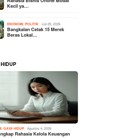
Rahasia Bisnis Online Modal
Kecil ya…
,
Juli 28, 2026
EKONOMI
POLITIK
Bangkalan Cetak 15 Merek
Beras Lokal…
 HIDUP
,
Agustus 4, 2026
I
GAYA HIDUP
ngkap Rahasia Kelola Keuangan