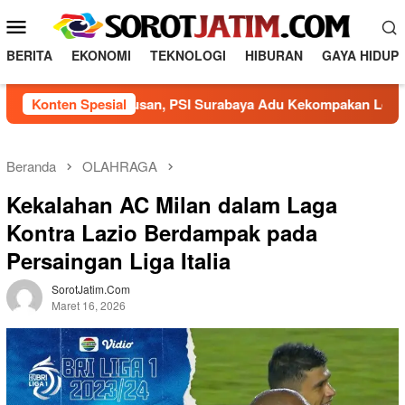
L
M
o
e
n
BERITA
EKONOMI
TEKNOLOGI
HIBURAN
GAYA HIDUP
n
c
a
u
arak Agustusan, PSI Surabaya Adu Kekompakan Lewat Olahrag
Konten Spesial
t
M
k
o
e
b
k
Beranda
OLAHRAGA
o
i
Kekalahan AC Milan dalam Laga
n
l
t
Kontra Lazio Berdampak pada
e
e
Persaingan Liga Italia
n
SorotJatim.com
Maret 16, 2026