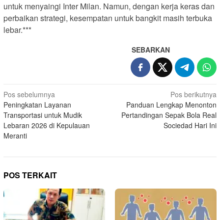
untuk menyaingi Inter Milan. Namun, dengan kerja keras dan
perbaikan strategi, kesempatan untuk bangkit masih terbuka
lebar.***
SEBARKAN
N
Pos sebelumnya
Pos berikutnya
Peningkatan Layanan
Panduan Lengkap Menonton
a
Transportasi untuk Mudik
Pertandingan Sepak Bola Real
v
Lebaran 2026 di Kepulauan
Sociedad Hari Ini
i
Meranti
g
a
s
POS TERKAIT
i
p
o