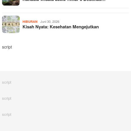
Juni 30, 2026
HIBURAN
Kisah Nyata: Kesehatan Mengejutkan
script
script
script
script