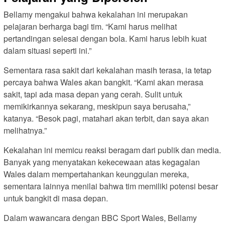
Bellamy mengakui bahwa kekalahan ini merupakan
pelajaran berharga bagi tim. “Kami harus melihat
pertandingan selesai dengan bola. Kami harus lebih kuat
dalam situasi seperti ini.”
Sementara rasa sakit dari kekalahan masih terasa, ia tetap
percaya bahwa Wales akan bangkit. “Kami akan merasa
sakit, tapi ada masa depan yang cerah. Sulit untuk
memikirkannya sekarang, meskipun saya berusaha,”
katanya. “Besok pagi, matahari akan terbit, dan saya akan
melihatnya.”
Kekalahan ini memicu reaksi beragam dari publik dan media.
Banyak yang menyatakan kekecewaan atas kegagalan
Wales dalam mempertahankan keunggulan mereka,
sementara lainnya menilai bahwa tim memiliki potensi besar
untuk bangkit di masa depan.
Dalam wawancara dengan BBC Sport Wales, Bellamy