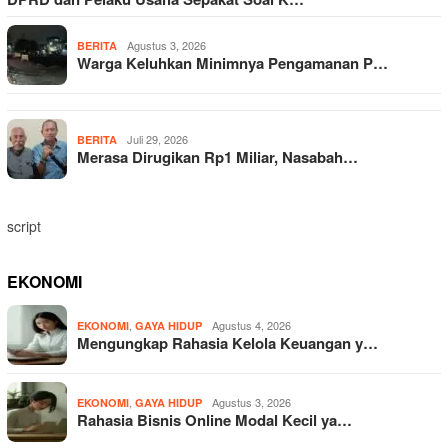
Agustus 3, 2026
BERITA
Warga Keluhkan Minimnya Pengamanan P…
Juli 29, 2026
BERITA
Merasa Dirugikan Rp1 Miliar, Nasabah…
script
EKONOMI
,
Agustus 4, 2026
EKONOMI
GAYA HIDUP
Mengungkap Rahasia Kelola Keuangan y…
,
Agustus 3, 2026
EKONOMI
GAYA HIDUP
Rahasia Bisnis Online Modal Kecil ya…