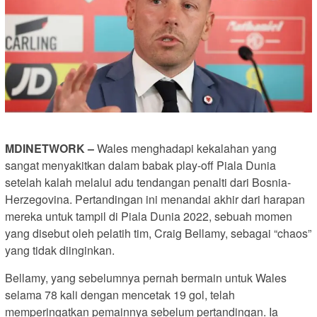
MDINETWORK
–
Wales menghadapi kekalahan yang
sangat menyakitkan dalam babak play-off Piala Dunia
setelah kalah melalui adu tendangan penalti dari Bosnia-
Herzegovina. Pertandingan ini menandai akhir dari harapan
mereka untuk tampil di Piala Dunia 2022, sebuah momen
yang disebut oleh pelatih tim, Craig Bellamy, sebagai “chaos”
yang tidak diinginkan.
Bellamy, yang sebelumnya pernah bermain untuk Wales
selama 78 kali dengan mencetak 19 gol, telah
memperingatkan pemainnya sebelum pertandingan. Ia