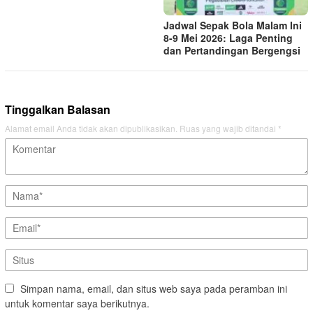
Jadwal Sepak Bola Malam Ini
8-9 Mei 2026: Laga Penting
dan Pertandingan Bergengsi
Tinggalkan Balasan
Alamat email Anda tidak akan dipublikasikan.
Ruas yang wajib ditandai
*
Simpan nama, email, dan situs web saya pada peramban ini
untuk komentar saya berikutnya.