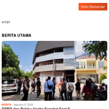
script
BERITA UTAMA
Agustus 6, 2026
BERITA
DPRD dan Pelaku Usaha Sepakat Soal K…