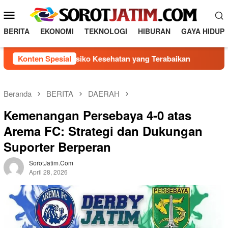
L
M
o
e
n
BERITA
EKONOMI
TEKNOLOGI
HIBURAN
GAYA HIDUP
n
c
a
u
5 Faktor Risiko Kesehatan yang Terabaikan
Konten Spesial
Direksi Ba
t
M
k
o
e
b
k
Beranda
BERITA
DAERAH
o
i
Kemenangan Persebaya 4-0 atas
n
l
t
Arema FC: Strategi dan Dukungan
e
e
Suporter Berperan
n
SorotJatim.com
April 28, 2026