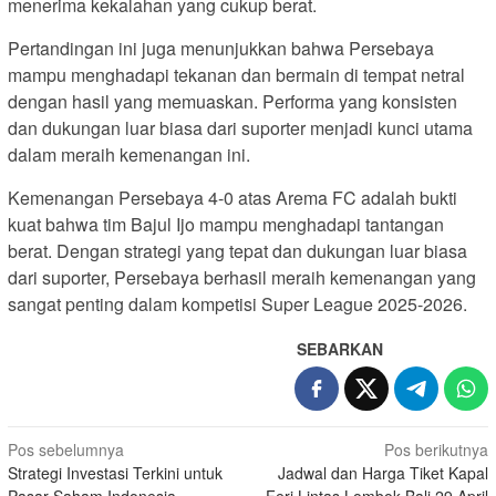
menerima kekalahan yang cukup berat.
Pertandingan ini juga menunjukkan bahwa Persebaya
mampu menghadapi tekanan dan bermain di tempat netral
dengan hasil yang memuaskan. Performa yang konsisten
dan dukungan luar biasa dari suporter menjadi kunci utama
dalam meraih kemenangan ini.
Kemenangan Persebaya 4-0 atas Arema FC adalah bukti
kuat bahwa tim Bajul Ijo mampu menghadapi tantangan
berat. Dengan strategi yang tepat dan dukungan luar biasa
dari suporter, Persebaya berhasil meraih kemenangan yang
sangat penting dalam kompetisi Super League 2025-2026.
SEBARKAN
N
Pos sebelumnya
Pos berikutnya
Strategi Investasi Terkini untuk
Jadwal dan Harga Tiket Kapal
a