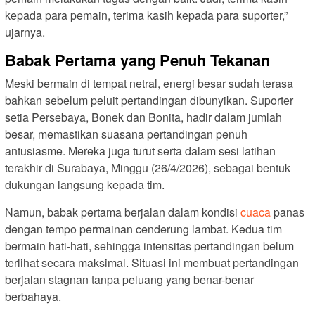
kepada para pemain, terima kasih kepada para suporter,”
ujarnya.
Babak Pertama yang Penuh Tekanan
Meski bermain di tempat netral, energi besar sudah terasa
bahkan sebelum peluit pertandingan dibunyikan. Suporter
setia Persebaya, Bonek dan Bonita, hadir dalam jumlah
besar, memastikan suasana pertandingan penuh
antusiasme. Mereka juga turut serta dalam sesi latihan
terakhir di Surabaya, Minggu (26/4/2026), sebagai bentuk
dukungan langsung kepada tim.
Namun, babak pertama berjalan dalam kondisi
cuaca
panas
dengan tempo permainan cenderung lambat. Kedua tim
bermain hati-hati, sehingga intensitas pertandingan belum
terlihat secara maksimal. Situasi ini membuat pertandingan
berjalan stagnan tanpa peluang yang benar-benar
berbahaya.