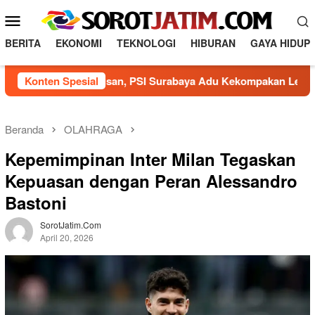
L
M
o
e
n
BERITA
EKONOMI
TEKNOLOGI
HIBURAN
GAYA HIDUP
n
c
a
u
rak Agustusan, PSI Surabaya Adu Kekompakan Lewat Olahrag
Konten Spesial
t
M
k
o
e
b
k
Beranda
OLAHRAGA
o
i
Kepemimpinan Inter Milan Tegaskan
n
l
t
Kepuasan dengan Peran Alessandro
e
e
Bastoni
n
SorotJatim.com
April 20, 2026