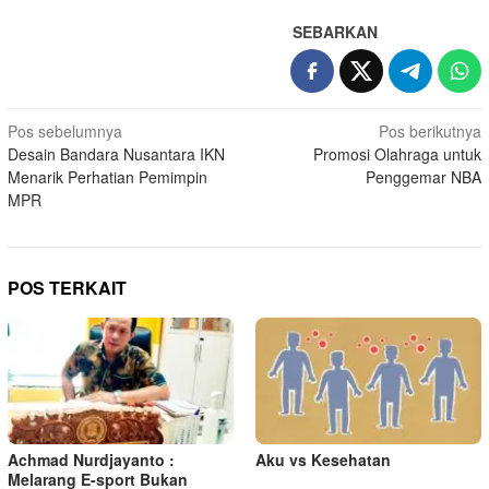
SEBARKAN
N
Pos sebelumnya
Pos berikutnya
Desain Bandara Nusantara IKN
Promosi Olahraga untuk
a
Menarik Perhatian Pemimpin
Penggemar NBA
v
MPR
i
g
a
POS TERKAIT
s
i
p
o
s
Achmad Nurdjayanto :
Aku vs Kesehatan
Melarang E-sport Bukan