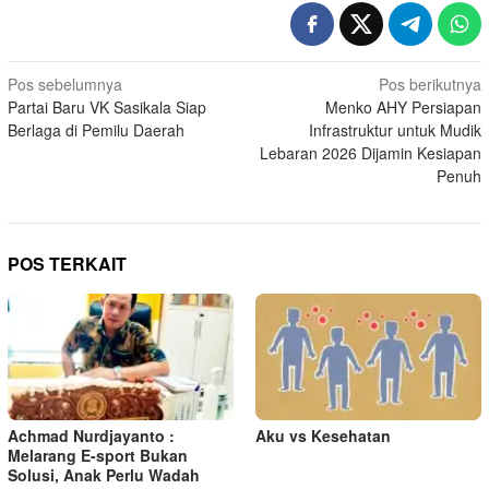
N
Pos sebelumnya
Pos berikutnya
Partai Baru VK Sasikala Siap
Menko AHY Persiapan
a
Berlaga di Pemilu Daerah
Infrastruktur untuk Mudik
v
Lebaran 2026 Dijamin Kesiapan
i
Penuh
g
a
s
POS TERKAIT
i
p
o
s
Achmad Nurdjayanto :
Aku vs Kesehatan
Melarang E-sport Bukan
Solusi, Anak Perlu Wadah