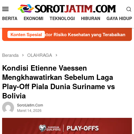
L
M
o
e
n
BERITA
EKONOMI
TEKNOLOGI
HIBURAN
GAYA HIDUP
n
c
a
u
engenal 5 Faktor Risiko Kesehatan yang Terabaikan
Konten Spesial
Dir
t
M
k
o
e
b
k
Beranda
OLAHRAGA
o
i
Kondisi Etienne Vaessen
n
l
t
Mengkhawatirkan Sebelum Laga
e
e
Play-Off Piala Dunia Suriname vs
n
Bolivia
SorotJatim.com
Maret 14, 2026