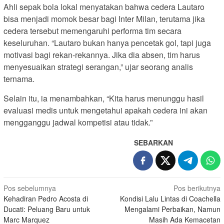
Ahli sepak bola lokal menyatakan bahwa cedera Lautaro
bisa menjadi momok besar bagi Inter Milan, terutama jika
cedera tersebut memengaruhi performa tim secara
keseluruhan. “Lautaro bukan hanya pencetak gol, tapi juga
motivasi bagi rekan-rekannya. Jika dia absen, tim harus
menyesuaikan strategi serangan,” ujar seorang analis
ternama.
Selain itu, ia menambahkan, “Kita harus menunggu hasil
evaluasi medis untuk mengetahui apakah cedera ini akan
mengganggu jadwal kompetisi atau tidak.”
SEBARKAN
N
Pos sebelumnya
Pos berikutnya
Kehadiran Pedro Acosta di
Kondisi Lalu Lintas di Coachella
a
Ducati: Peluang Baru untuk
Mengalami Perbaikan, Namun
v
Marc Marquez
Masih Ada Kemacetan