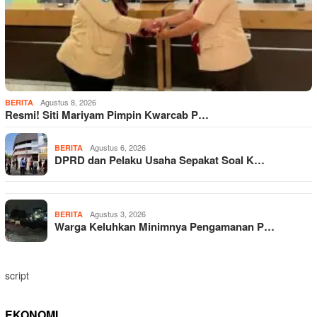
Agustus 8, 2026
BERITA
Resmi! Siti Mariyam Pimpin Kwarcab P…
Agustus 6, 2026
BERITA
DPRD dan Pelaku Usaha Sepakat Soal K…
Agustus 3, 2026
BERITA
Warga Keluhkan Minimnya Pengamanan P…
script
EKONOMI