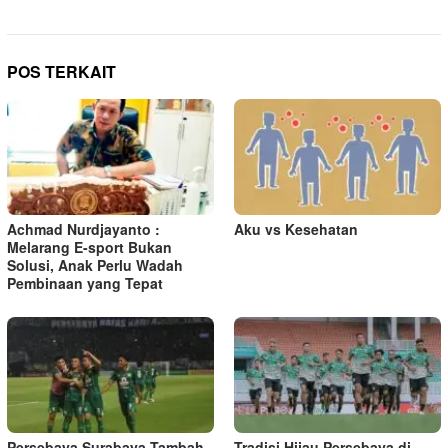
i
g
a
POS TERKAIT
s
i
p
o
s
Achmad Nurdjayanto :
Aku vs Kesehatan
Melarang E-sport Bukan
Solusi, Anak Perlu Wadah
Pembinaan yang Tepat
Persebaya Surabaya Tambah
Tradisi Hijau Persebaya di