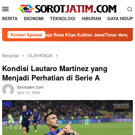
L
M
o
e
n
BERITA
EKONOMI
TEKNOLOGI
HIBURAN
GAYA HIDUP
n
c
a
u
Membuat Raja Rasa Khas Kuliner JawaTimur dengan 5 Bahan 
Konten Spesial
t
M
k
o
e
b
k
Beranda
OLAHRAGA
o
i
Kondisi Lautaro Martínez yang
n
l
t
Menjadi Perhatian di Serie A
e
e
n
SorotJatim.com
April 10, 2026