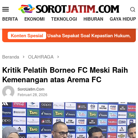
L
M
o
e
n
BERITA
EKONOMI
TEKNOLOGI
HIBURAN
GAYA HIDUP
n
c
a
u
dan Pelaku Usaha Sepakat Soal Kepastian Hukum, Perwali Huni
Konten Spesial
t
M
k
o
e
b
k
Beranda
OLAHRAGA
o
i
Kritik Pelatih Borneo FC Meski Raih
n
l
t
Kemenangan atas Arema FC
e
e
n
SorotJatim.com
Februari 28, 2026