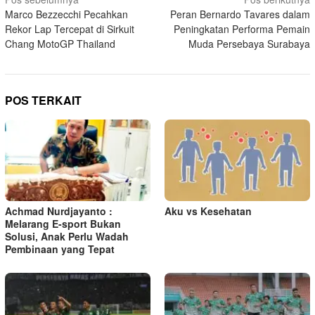
N
Marco Bezzecchi Pecahkan
Peran Bernardo Tavares dalam
a
Rekor Lap Tercepat di Sirkuit
Peningkatan Performa Pemain
v
Chang MotoGP Thailand
Muda Persebaya Surabaya
i
g
a
POS TERKAIT
s
i
p
o
s
Achmad Nurdjayanto :
Aku vs Kesehatan
Melarang E-sport Bukan
Solusi, Anak Perlu Wadah
Pembinaan yang Tepat