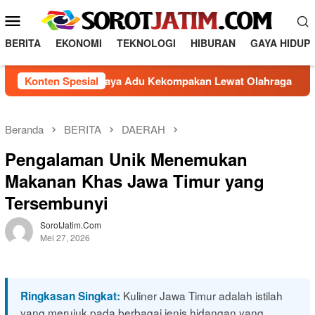
Loncat
Menu
ke
Mobile
konten
BERITA
EKONOMI
TEKNOLOGI
HIBURAN
GAYA HIDUP
Surabaya Adu Kekompakan Lewat Olahraga
Konten Spesial
Resmi! Siti
Beranda
BERITA
DAERAH
Pengalaman Unik Menemukan
Makanan Khas Jawa Timur yang
Tersembunyi
SorotJatim.com
Mei 27, 2026
Kuliner Jawa Timur adalah istilah
Ringkasan Singkat:
yang merujuk pada berbagai jenis hidangan yang