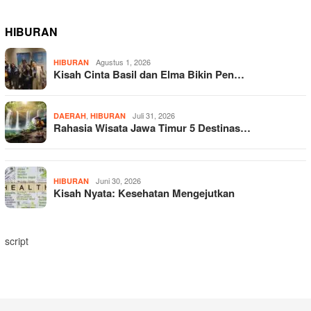
HIBURAN
Agustus 1, 2026
HIBURAN
Kisah Cinta Basil dan Elma Bikin Pen…
,
Juli 31, 2026
DAERAH
HIBURAN
Rahasia Wisata Jawa Timur 5 Destinas…
Juni 30, 2026
HIBURAN
Kisah Nyata: Kesehatan Mengejutkan
script