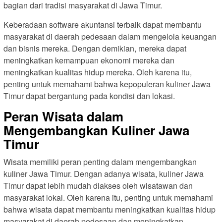
bagian dari tradisi masyarakat di Jawa Timur.
Keberadaan software akuntansi terbaik dapat membantu
masyarakat di daerah pedesaan dalam mengelola keuangan
dan bisnis mereka. Dengan demikian, mereka dapat
meningkatkan kemampuan ekonomi mereka dan
meningkatkan kualitas hidup mereka. Oleh karena itu,
penting untuk memahami bahwa kepopuleran kuliner Jawa
Timur dapat bergantung pada kondisi dan lokasi.
Peran Wisata dalam
Mengembangkan Kuliner Jawa
Timur
Wisata memiliki peran penting dalam mengembangkan
kuliner Jawa Timur. Dengan adanya wisata, kuliner Jawa
Timur dapat lebih mudah diakses oleh wisatawan dan
masyarakat lokal. Oleh karena itu, penting untuk memahami
bahwa wisata dapat membantu meningkatkan kualitas hidup
masyarakat di daerah pedesaan dan meningkatkan