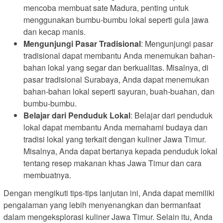
mencoba membuat sate Madura, penting untuk
menggunakan bumbu-bumbu lokal seperti gula jawa
dan kecap manis.
Mengunjungi Pasar Tradisional
: Mengunjungi pasar
tradisional dapat membantu Anda menemukan bahan-
bahan lokal yang segar dan berkualitas. Misalnya, di
pasar tradisional Surabaya, Anda dapat menemukan
bahan-bahan lokal seperti sayuran, buah-buahan, dan
bumbu-bumbu.
Belajar dari Penduduk Lokal
: Belajar dari penduduk
lokal dapat membantu Anda memahami budaya dan
tradisi lokal yang terkait dengan kuliner Jawa Timur.
Misalnya, Anda dapat bertanya kepada penduduk lokal
tentang resep makanan khas Jawa Timur dan cara
membuatnya.
Dengan mengikuti tips-tips lanjutan ini, Anda dapat memiliki
pengalaman yang lebih menyenangkan dan bermanfaat
dalam mengeksplorasi kuliner Jawa Timur. Selain itu, Anda