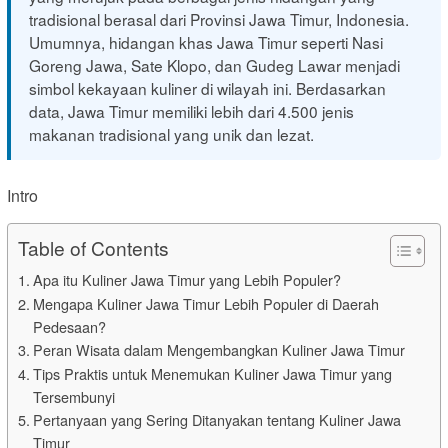
tradisional berasal dari Provinsi Jawa Timur, Indonesia.
Umumnya, hidangan khas Jawa Timur seperti Nasi
Goreng Jawa, Sate Klopo, dan Gudeg Lawar menjadi
simbol kekayaan kuliner di wilayah ini. Berdasarkan
data, Jawa Timur memiliki lebih dari 4.500 jenis
makanan tradisional yang unik dan lezat.
Intro
Table of Contents
Apa itu Kuliner Jawa Timur yang Lebih Populer?
Mengapa Kuliner Jawa Timur Lebih Populer di Daerah
Pedesaan?
Peran Wisata dalam Mengembangkan Kuliner Jawa Timur
Tips Praktis untuk Menemukan Kuliner Jawa Timur yang
Tersembunyi
Pertanyaan yang Sering Ditanyakan tentang Kuliner Jawa
Timur