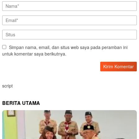
Simpan nama, email, dan situs web saya pada peramban ini
untuk komentar saya berikutnya.
script
BERITA UTAMA