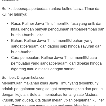
Berikut beberapa perbedaan antara kuliner Jawa Timur dan
kuliner lainnya:
Rasa: Kuliner Jawa Timur memiliki rasa yang unik dan
khas, dengan banyak penggunaan rempah-rempah dan
bumbu-bumbu lokal.
Bahan: Kuliner Jawa Timur memiliki bahan yang
sangat beragam, dari daging sapi hingga sayuran dan
buah-buahan.
Cara pembuatan: Kuliner Jawa Timur memiliki cara
pembuatan yang sangat beragam, dari dibakar hingga
digoreng atau dimasak dengan santan.
Sumber: Diagramkota.com
Menemukan makanan khas Jawa Timur yang tersembunyi
adalah pengalaman yang sangat menyenangkan dan penuh
dengan kejutan. Setelah membahas tentang sate Madura,
krupuk, dan gudeg, kita dapat melanjutkan perjalanan kuliner
Jawa Timur dengan menemukan makanan khas lainnya