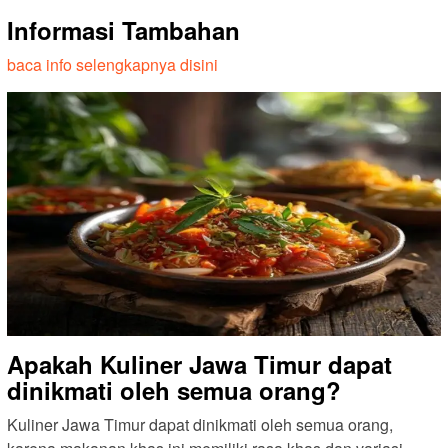
Informasi Tambahan
baca info selengkapnya disini
Apakah Kuliner Jawa Timur dapat
dinikmati oleh semua orang?
Kuliner Jawa Timur dapat dinikmati oleh semua orang,