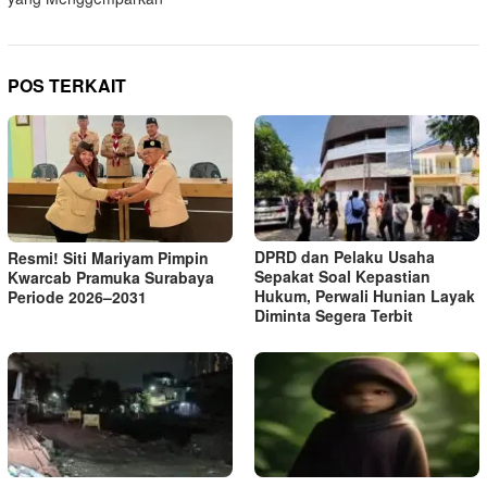
POS TERKAIT
DPRD dan Pelaku Usaha
Resmi! Siti Mariyam Pimpin
Sepakat Soal Kepastian
Kwarcab Pramuka Surabaya
Hukum, Perwali Hunian Layak
Periode 2026–2031
Diminta Segera Terbit