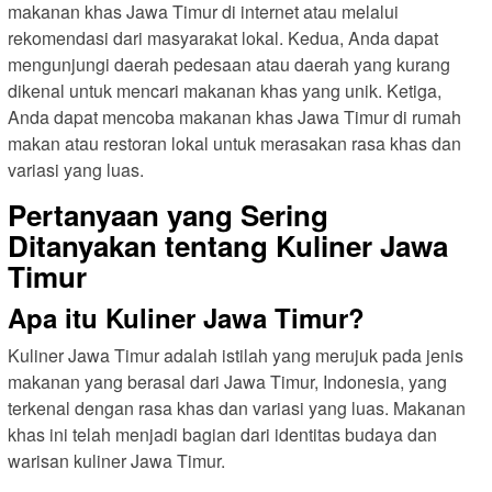
makanan khas Jawa Timur di internet atau melalui
rekomendasi dari masyarakat lokal. Kedua, Anda dapat
mengunjungi daerah pedesaan atau daerah yang kurang
dikenal untuk mencari makanan khas yang unik. Ketiga,
Anda dapat mencoba makanan khas Jawa Timur di rumah
makan atau restoran lokal untuk merasakan rasa khas dan
variasi yang luas.
Pertanyaan yang Sering
Ditanyakan tentang Kuliner Jawa
Timur
Apa itu Kuliner Jawa Timur?
Kuliner Jawa Timur adalah istilah yang merujuk pada jenis
makanan yang berasal dari Jawa Timur, Indonesia, yang
terkenal dengan rasa khas dan variasi yang luas. Makanan
khas ini telah menjadi bagian dari identitas budaya dan
warisan kuliner Jawa Timur.