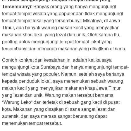
Tersembunyi
: Banyak orang yang hanya mengunjungi
tempat-tempat wisata yang populer dan tidak mengunjungi
tempat-tempat lokal yang tersembunyi. Misalnya, di Jawa
Timur, ada banyak warung makan kecil yang menyajikan
makanan khas lokal yang lezat dan unik. Oleh karena itu,
penting untuk mengunjungi tempat-tempat lokal yang
tersembunyi dan mencoba makanan yang disajikan di sana.
Contoh konkret dari kesalahan ini adalah ketika saya
mengunjungi kota Surabaya dan hanya mengunjungi tempat-
tempat wisata yang populer. Namun, setelah saya bertanya
kepada penduduk lokal, saya menemukan sebuah warung
makan kecil yang menyajikan makanan khas Jawa Timur
yang lezat dan unik. Warung makan tersebut bernama
“Warung Leko” dan terletak di sebuah gang kecil di pusat
kota. Makanan yang disajikan di sana sangat lezat dan
autentik, dan saya merasa sangat beruntung dapat
menemukan tempat tersebut.