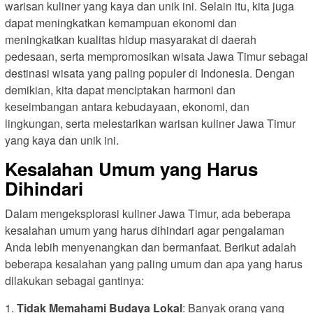
warisan kuliner yang kaya dan unik ini. Selain itu, kita juga
dapat meningkatkan kemampuan ekonomi dan
meningkatkan kualitas hidup masyarakat di daerah
pedesaan, serta mempromosikan wisata Jawa Timur sebagai
destinasi wisata yang paling populer di Indonesia. Dengan
demikian, kita dapat menciptakan harmoni dan
keseimbangan antara kebudayaan, ekonomi, dan
lingkungan, serta melestarikan warisan kuliner Jawa Timur
yang kaya dan unik ini.
Kesalahan Umum yang Harus
Dihindari
Dalam mengeksplorasi kuliner Jawa Timur, ada beberapa
kesalahan umum yang harus dihindari agar pengalaman
Anda lebih menyenangkan dan bermanfaat. Berikut adalah
beberapa kesalahan yang paling umum dan apa yang harus
dilakukan sebagai gantinya:
1.
Tidak Memahami Budaya Lokal
: Banyak orang yang