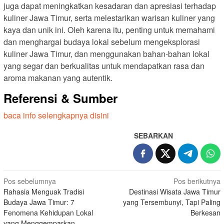
juga dapat meningkatkan kesadaran dan apresiasi terhadap
kuliner Jawa Timur, serta melestarikan warisan kuliner yang
kaya dan unik ini. Oleh karena itu, penting untuk memahami
dan menghargai budaya lokal sebelum mengeksplorasi
kuliner Jawa Timur, dan menggunakan bahan-bahan lokal
yang segar dan berkualitas untuk mendapatkan rasa dan
aroma makanan yang autentik.
Referensi & Sumber
baca info selengkapnya disini
SEBARKAN
Navigasi
Pos sebelumnya
Pos berikutnya
Rahasia Menguak Tradisi
Destinasi Wisata Jawa Timur
pos
Budaya Jawa Timur: 7
yang Tersembunyi, Tapi Paling
Fenomena Kehidupan Lokal
Berkesan
yang Menggemparkan