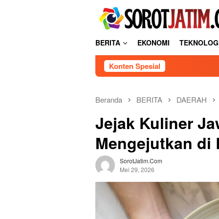
Loncat
tutup
ke
konten
BERITA
EKONOMI
TEKNOLOG
Konten Spesial
Beranda
BERITA
DAERAH
Jejak Kuliner Ja
Mengejutkan di 
SorotJatim.com
Mei 29, 2026