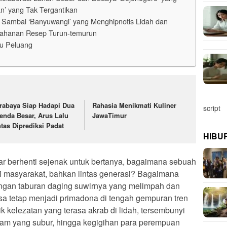
n’ yang Tak Tergantikan
a Sambal ‘Banyuwangi’ yang Menghipnotis Lidah dan
tahanan Resep Turun-temurun
tu Peluang
rabaya Siap Hadapi Dua
Rahasia Menikmati Kuliner
script
enda Besar, Arus Lalu
JawaTimur
ntas Diprediksi Padat
HIBU
nar berhenti sejenak untuk bertanya, bagaimana sebuah
ti masyarakat, bahkan lintas generasi? Bagaimana
engan taburan daging suwirnya yang melimpah dan
a tetap menjadi primadona di tengah gempuran tren
k kelezatan yang terasa akrab di lidah, tersembunyi
alam yang subur, hingga kegigihan para perempuan