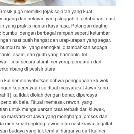
Gresik juga memiliki jejak sejarah yang kuat.
pedagang dan nelayan yang singgah di pelabuhan, nasi
 yang praktis namun kaya rasa. Potongan daging
 dibumbui dengan berbagai rempah seperti ketumbar,
dengan nasi putih hangat dan urap-urapan yang segar.
“bumbu rujak” yang seringkali ditambahkan sebagai
nis, asam, dan gurih yang harmonis. Ini
wa Timur secara alami menyerap pengaruh dari
erkembang di pesisir utara.
tian kuliner menyebutkan bahwa penggunaan kluwek
dengan kepercayaan spiritual masyarakat Jawa kuno.
pahit jika tidak diolah dengan benar, dipercaya
 penolak bala. Ritual memasak rawon, yang
ian untuk mengeluarkan rasa terbaik dari kluwek,
hidup masyarakat Jawa yang menghargai proses dan
da menikmati sepiring rawon atau nasi krawu, ingatlah
n budaya yang tak ternilai harganya dari kuliner