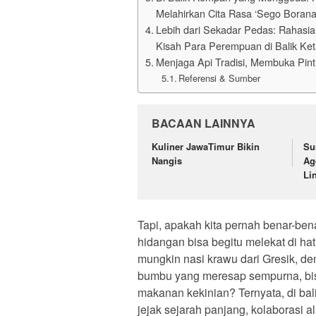
Melahirkan Cita Rasa ‘Sego Borana
Lebih dari Sekadar Pedas: Rahasi
Kisah Para Perempuan di Balik Ke
Menjaga Api Tradisi, Membuka Pin
Referensi & Sumber
BACAAN LAINNYA
Kuliner JawaTimur Bikin
Su
Nangis
Ag
Li
Tapi, apakah kita pernah benar-be
hidangan bisa begitu melekat di ha
mungkin nasi krawu dari Gresik, d
bumbu yang meresap sempurna, bis
makanan kekinian? Ternyata, di bali
jejak sejarah panjang, kolaborasi 