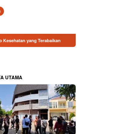
tutup
n
Terabaikan
Direksi Baru PDAM Surya Sembada Dapat Duk
TA UTAMA