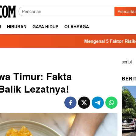
Pencaria
I
HIBURAN
GAYA HIDUP
OLAHRAGA
Mengenal 5 Faktor Risiko Kesehatan yang 
script
wa Timur: Fakta
BERI
Balik Lezatnya!