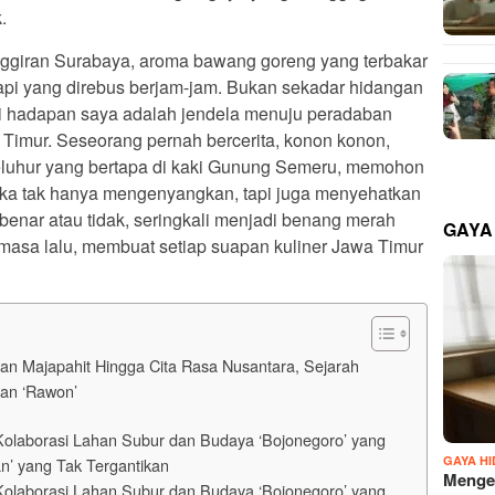
.
nggiran Surabaya, aroma bawang goreng yang terbakar
pi yang direbus berjam-jam. Bukan sekadar hidangan
 di hadapan saya adalah jendela menuju peradaban
 Timur. Seseorang pernah bercerita, konon konon,
 leluhur yang bertapa di kaki Gunung Semeru, memohon
ka tak hanya mengenyangkan, tapi juga menyehatkan
ah benar atau tidak, seringkali menjadi benang merah
GAYA
asa lalu, membuat setiap suapan kuliner Jawa Timur
an Majapahit Hingga Cita Rasa Nusantara, Sejarah
dan ‘Rawon’
olaborasi Lahan Subur dan Budaya ‘Bojonegoro’ yang
GAYA H
n’ yang Tak Tergantikan
Mengen
olaborasi Lahan Subur dan Budaya ‘Bojonegoro’ yang