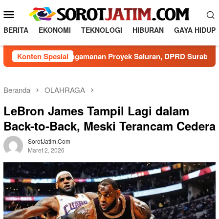
L
M
o
e
n
BERITA
EKONOMI
TEKNOLOGI
HIBURAN
GAYA HIDUP
n
c
a
u
Minim Pengamanan Proyek Saluran, DPRD Surabaya Minta D
Konten Spesial
t
M
k
o
e
b
k
Beranda
OLAHRAGA
o
i
LeBron James Tampil Lagi dalam
n
l
t
Back-to-Back, Meski Terancam Cedera
e
e
n
SorotJatim.com
Maret 2, 2026