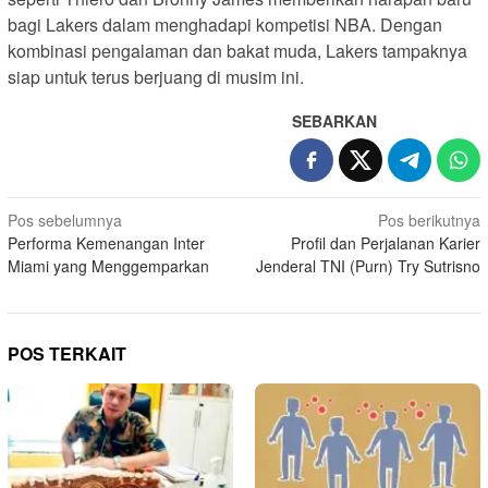
bagi Lakers dalam menghadapi kompetisi NBA. Dengan
kombinasi pengalaman dan bakat muda, Lakers tampaknya
siap untuk terus berjuang di musim ini.
SEBARKAN
N
Pos sebelumnya
Pos berikutnya
Performa Kemenangan Inter
Profil dan Perjalanan Karier
a
Miami yang Menggemparkan
Jenderal TNI (Purn) Try Sutrisno
v
i
g
POS TERKAIT
a
s
i
p