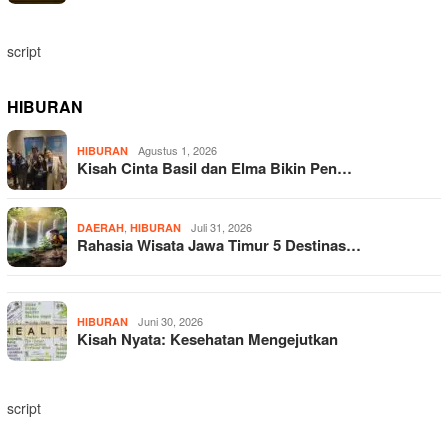
script
HIBURAN
Agustus 1, 2026
HIBURAN
Kisah Cinta Basil dan Elma Bikin Pen…
,
Juli 31, 2026
DAERAH
HIBURAN
Rahasia Wisata Jawa Timur 5 Destinas…
Juni 30, 2026
HIBURAN
Kisah Nyata: Kesehatan Mengejutkan
script