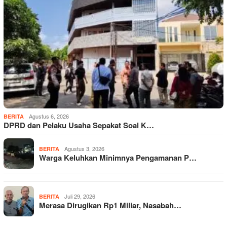
Agustus 6, 2026
BERITA
DPRD dan Pelaku Usaha Sepakat Soal K…
Agustus 3, 2026
BERITA
Warga Keluhkan Minimnya Pengamanan P…
Juli 29, 2026
BERITA
Merasa Dirugikan Rp1 Miliar, Nasabah…