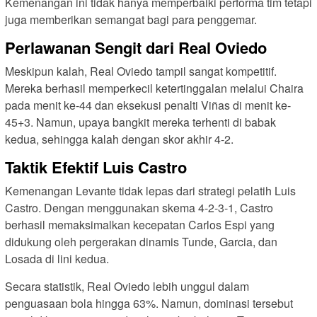
Kemenangan ini tidak hanya memperbaiki performa tim tetapi
juga memberikan semangat bagi para penggemar.
Perlawanan Sengit dari Real Oviedo
Meskipun kalah, Real Oviedo tampil sangat kompetitif.
Mereka berhasil memperkecil ketertinggalan melalui Chaira
pada menit ke-44 dan eksekusi penalti Viñas di menit ke-
45+3. Namun, upaya bangkit mereka terhenti di babak
kedua, sehingga kalah dengan skor akhir 4-2.
Taktik Efektif Luis Castro
Kemenangan Levante tidak lepas dari strategi pelatih Luis
Castro. Dengan menggunakan skema 4-2-3-1, Castro
berhasil memaksimalkan kecepatan Carlos Espi yang
didukung oleh pergerakan dinamis Tunde, Garcia, dan
Losada di lini kedua.
Secara statistik, Real Oviedo lebih unggul dalam
penguasaan bola hingga 63%. Namun, dominasi tersebut