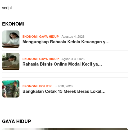
script
EKONOMI
,
Agustus 4, 2026
EKONOMI
GAYA HIDUP
Mengungkap Rahasia Kelola Keuangan y…
,
Agustus 3, 2026
EKONOMI
GAYA HIDUP
Rahasia Bisnis Online Modal Kecil ya…
,
Juli 28, 2026
EKONOMI
POLITIK
Bangkalan Cetak 15 Merek Beras Lokal…
GAYA HIDUP