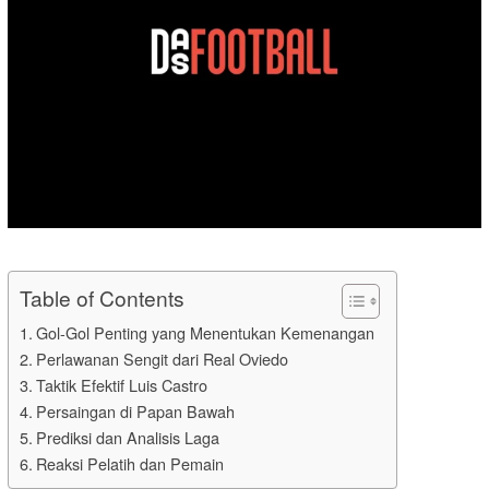
Table of Contents
Gol-Gol Penting yang Menentukan Kemenangan
Perlawanan Sengit dari Real Oviedo
Taktik Efektif Luis Castro
Persaingan di Papan Bawah
Prediksi dan Analisis Laga
Reaksi Pelatih dan Pemain