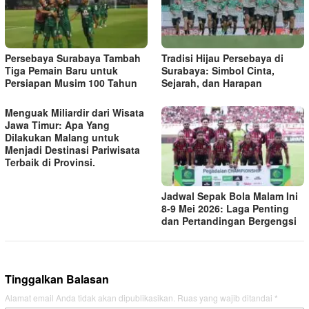
Persebaya Surabaya Tambah
Tradisi Hijau Persebaya di
Tiga Pemain Baru untuk
Surabaya: Simbol Cinta,
Persiapan Musim 100 Tahun
Sejarah, dan Harapan
Menguak Miliardir dari Wisata
Jawa Timur: Apa Yang
Dilakukan Malang untuk
Menjadi Destinasi Pariwisata
Terbaik di Provinsi.
Jadwal Sepak Bola Malam Ini
8-9 Mei 2026: Laga Penting
dan Pertandingan Bergengsi
Tinggalkan Balasan
Alamat email Anda tidak akan dipublikasikan.
Ruas yang wajib ditandai
*