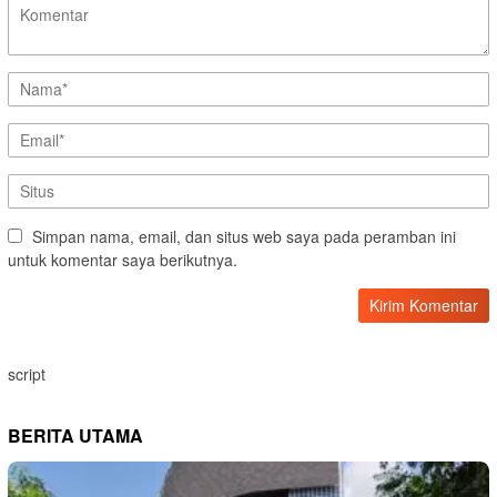
Simpan nama, email, dan situs web saya pada peramban ini
untuk komentar saya berikutnya.
script
BERITA UTAMA