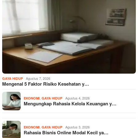
Agustus 7, 2026
GAYA HIDUP
Mengenal 5 Faktor Risiko Kesehatan y…
,
Agustus 4, 2026
EKONOMI
GAYA HIDUP
Mengungkap Rahasia Kelola Keuangan y…
,
Agustus 3, 2026
EKONOMI
GAYA HIDUP
Rahasia Bisnis Online Modal Kecil ya…