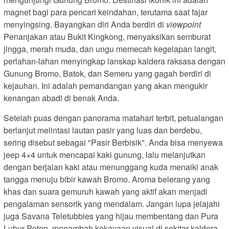
magnet bagi para pencari keindahan, terutama saat fajar
menyingsing. Bayangkan diri Anda berdiri di
viewpoint
Penanjakan atau Bukit Kingkong, menyaksikan semburat
jingga, merah muda, dan ungu memecah kegelapan langit,
perlahan-lahan menyingkap lanskap kaldera raksasa dengan
Gunung Bromo, Batok, dan Semeru yang gagah berdiri di
kejauhan. Ini adalah pemandangan yang akan mengukir
kenangan abadi di benak Anda.
Setelah puas dengan panorama matahari terbit, petualangan
berlanjut melintasi lautan pasir yang luas dan berdebu,
sering disebut sebagai "Pasir Berbisik". Anda bisa menyewa
jeep 4×4 untuk mencapai kaki gunung, lalu melanjutkan
dengan berjalan kaki atau menunggang kuda menaiki anak
tangga menuju bibir kawah Bromo. Aroma belerang yang
khas dan suara gemuruh kawah yang aktif akan menjadi
pengalaman sensorik yang mendalam. Jangan lupa jelajahi
juga Savana Teletubbies yang hijau membentang dan Pura
Luhur Poten, menambah kekayaan visual di sekitar kaldera.