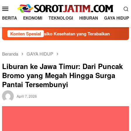
Loncat
Menu
ke
Mobile
konten
BERITA
EKONOMI
TEKNOLOGI
HIBURAN
GAYA HIDUP
 5 Faktor Risiko Kesehatan yang Terabaikan
Konten Spesial
Direksi Ba
Beranda
GAYA HIDUP
Liburan ke Jawa Timur: Dari Puncak
Bromo yang Megah Hingga Surga
Pantai Tersembunyi
April 7, 2026