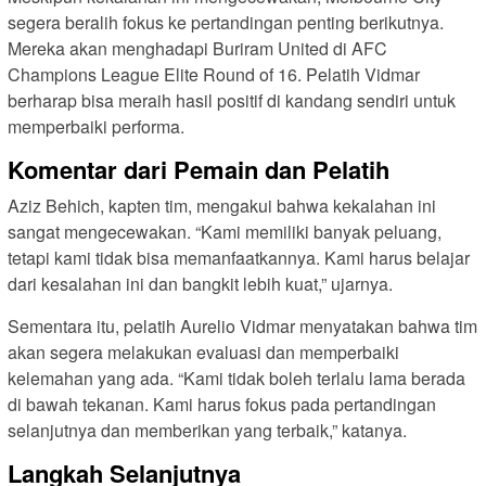
segera beralih fokus ke pertandingan penting berikutnya.
Mereka akan menghadapi Buriram United di AFC
Champions League Elite Round of 16. Pelatih Vidmar
berharap bisa meraih hasil positif di kandang sendiri untuk
memperbaiki performa.
Komentar dari Pemain dan Pelatih
Aziz Behich, kapten tim, mengakui bahwa kekalahan ini
sangat mengecewakan. “Kami memiliki banyak peluang,
tetapi kami tidak bisa memanfaatkannya. Kami harus belajar
dari kesalahan ini dan bangkit lebih kuat,” ujarnya.
Sementara itu, pelatih Aurelio Vidmar menyatakan bahwa tim
akan segera melakukan evaluasi dan memperbaiki
kelemahan yang ada. “Kami tidak boleh terlalu lama berada
di bawah tekanan. Kami harus fokus pada pertandingan
selanjutnya dan memberikan yang terbaik,” katanya.
Langkah Selanjutnya