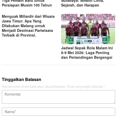
Tiga Pemain Baru untuk
Surabaya: Simbol Cinta,
Persiapan Musim 100 Tahun
Sejarah, dan Harapan
Menguak Miliardir dari Wisata
Jawa Timur: Apa Yang
Dilakukan Malang untuk
Menjadi Destinasi Pariwisata
Terbaik di Provinsi.
Jadwal Sepak Bola Malam Ini
8-9 Mei 2026: Laga Penting
dan Pertandingan Bergengsi
Tinggalkan Balasan
Alamat email Anda tidak akan dipublikasikan.
Ruas yang wajib ditandai
*