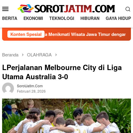
L
M
o
e
n
BERITA
EKONOMI
TEKNOLOGI
HIBURAN
GAYA HIDUP
n
c
a
u
Konten Spesial
Rahasia Menikmati Wisata Jawa Timur dengan Biaya Hem
t
M
k
o
e
b
k
Beranda
OLAHRAGA
o
i
LPerjalanan Melbourne City di Liga
n
l
t
Utama Australia 3-0
e
e
n
SorotJatim.com
Februari 28, 2026