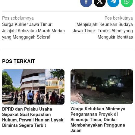
N
Pos sebelumnya
Pos berikutnya
Surga Kuliner Jawa Timur:
Menjelajahi Keunikan Budaya
a
Jelajahi Kelezatan Murah Meriah
Jawa Timur: Tradisi Abadi yang
v
yang Menggugah Selera!
Mengukir Identitas
i
g
a
POS TERKAIT
s
i
p
o
s
Warga Keluhkan Minimnya
DPRD dan Pelaku Usaha
Pengamanan Proyek di
Sepakat Soal Kepastian
Simorejo Timur, Dinilai
Hukum, Perwali Hunian Layak
Membahayakan Pengguna
Diminta Segera Terbit
Jalan