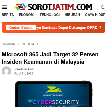
L
M
o
e
n
BERITA
EKONOMI
TEKNOLOGI
HIBURAN
GAYA HIDUP
n
c
a
u
Baru PDAM Surya Sembada Dapat Dukungan DPRD, Pelayanan Pri
Konten Spesial
t
M
k
o
e
b
k
Beranda
BERITA
o
i
Microsoft 365 Jadi Target 32 Persen
n
l
t
Insiden Keamanan di Malaysia
e
e
n
SorotJatim.com
Maret 31, 2026