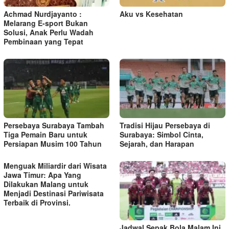
s
Achmad Nurdjayanto :
Aku vs Kesehatan
Melarang E-sport Bukan
Solusi, Anak Perlu Wadah
Pembinaan yang Tepat
Persebaya Surabaya Tambah
Tradisi Hijau Persebaya di
Tiga Pemain Baru untuk
Surabaya: Simbol Cinta,
Persiapan Musim 100 Tahun
Sejarah, dan Harapan
Menguak Miliardir dari Wisata
Jawa Timur: Apa Yang
Dilakukan Malang untuk
Menjadi Destinasi Pariwisata
Terbaik di Provinsi.
Jadwal Sepak Bola Malam Ini