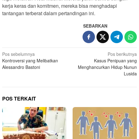
kerja keras dan komitmen, mereka bisa menghadapi
tantangan terberat dalam pertandingan ini.
SEBARKAN
N
Pos sebelumnya
Pos berikutnya
Kontroversi yang Melibatkan
Kasus Penipuan yang
a
Alessandro Bastoni
Menghancurkan Hidup Nunun
v
Lusida
i
g
a
POS TERKAIT
s
i
p
o