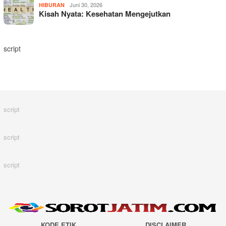
Juni 30, 2026
HIBURAN
Kisah Nyata: Kesehatan Mengejutkan
script
script
script
script
KODE ETIK
DISCLAIMER