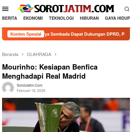
L
M
o
e
n
BERITA
EKONOMI
TEKNOLOGI
HIBURAN
GAYA HIDUP
n
c
a
u
u PDAM Surya Sembada Dapat Dukungan DPRD, Pelayanan Prima J
Konten Spesial
t
M
k
o
e
b
k
Beranda
OLAHRAGA
o
i
Mourinho: Kesiapan Benfica
n
l
t
Menghadapi Real Madrid
e
e
n
SorotJatim.com
Februari 18, 2026