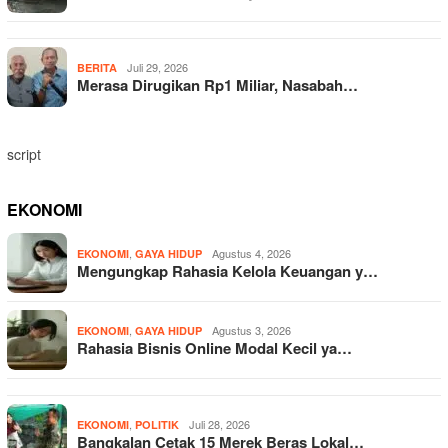
Juli 29, 2026
BERITA
Merasa Dirugikan Rp1 Miliar, Nasabah…
script
EKONOMI
,
Agustus 4, 2026
EKONOMI
GAYA HIDUP
Mengungkap Rahasia Kelola Keuangan y…
,
Agustus 3, 2026
EKONOMI
GAYA HIDUP
Rahasia Bisnis Online Modal Kecil ya…
,
Juli 28, 2026
EKONOMI
POLITIK
Bangkalan Cetak 15 Merek Beras Lokal…