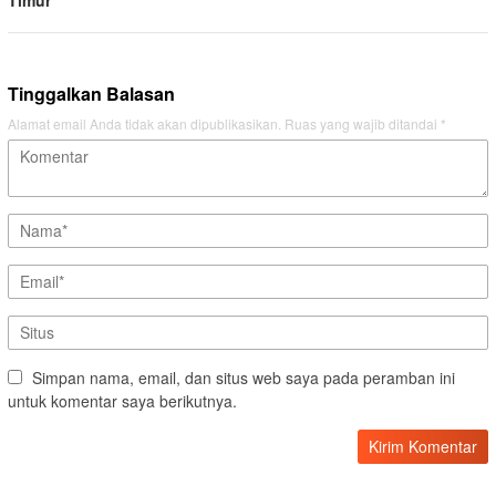
Timur
Tinggalkan Balasan
Alamat email Anda tidak akan dipublikasikan.
Ruas yang wajib ditandai
*
Simpan nama, email, dan situs web saya pada peramban ini
untuk komentar saya berikutnya.