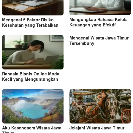
o
s
Mengungkap Rahasia Kelola
Mengenal 5 Faktor Risiko
Keuangan yang Efektif
Kesehatan yang Terabaikan
Mengenal Wisata Jawa Timur
Tersembunyi
Rahasia Bisnis Online Modal
Kecil yang Menguntungkan
Aku Kesengsem Wisata Jawa
Jelajahi Wisata Jawa Timur