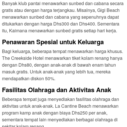
Banyak klub pantai menawarkan sunbed dan cabana secara
gratis atau dengan harga terjangkau. Misalnya, Gigi Beach
menawarkan sunbed dan cabana yang sepenuhnya dapat
ditukarkan dengan harga Dhs300 dan Dhs400. Sementara
itu, Kaimana menawarkan sunbed gratis setiap hari kerja.
Penawaran Spesial untuk Keluarga
Bagi keluarga, beberapa tempat menawarkan harga khusus.
The Creekside Hotel menawarkan tiket kolam renang hanya
dengan Dhs80, dengan anak-anak di bawah enam tahun
masuk gratis. Untuk anak-anak yang lebih tua, mereka
mendapatkan diskon 50%.
Fasilitas Olahraga dan Aktivitas Anak
Beberapa tempat juga menyediakan fasilitas olahraga dan
aktivitas untuk anak-anak. La Cantine Beach menawarkan
program kamp anak dengan biaya Dhs250 per anak,
sementara tempat lain menyediakan berbagai olahraga di
sekitar kolam renang.