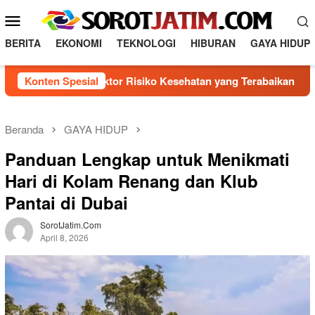
L
M
o
e
n
BERITA
EKONOMI
TEKNOLOGI
HIBURAN
GAYA HIDUP
n
c
a
u
ngenal 5 Faktor Risiko Kesehatan yang Terabaikan
Konten Spesial
Dire
t
M
k
o
e
b
k
Beranda
GAYA HIDUP
o
i
Panduan Lengkap untuk Menikmati
n
l
t
Hari di Kolam Renang dan Klub
e
e
Pantai di Dubai
n
SorotJatim.com
April 8, 2026