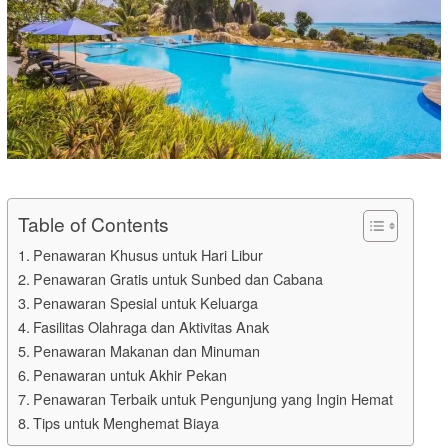
Table of Contents
Penawaran Khusus untuk Hari Libur
Penawaran Gratis untuk Sunbed dan Cabana
Penawaran Spesial untuk Keluarga
Fasilitas Olahraga dan Aktivitas Anak
Penawaran Makanan dan Minuman
Penawaran untuk Akhir Pekan
Penawaran Terbaik untuk Pengunjung yang Ingin Hemat
Tips untuk Menghemat Biaya