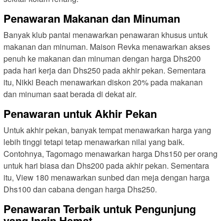
Penawaran Makanan dan Minuman
Banyak klub pantai menawarkan penawaran khusus untuk
makanan dan minuman. Maison Revka menawarkan akses
penuh ke makanan dan minuman dengan harga Dhs200
pada hari kerja dan Dhs250 pada akhir pekan. Sementara
itu, Nikki Beach menawarkan diskon 20% pada makanan
dan minuman saat berada di dekat air.
Penawaran untuk Akhir Pekan
Untuk akhir pekan, banyak tempat menawarkan harga yang
lebih tinggi tetapi tetap menawarkan nilai yang baik.
Contohnya, Tagomago menawarkan harga Dhs150 per orang
untuk hari biasa dan Dhs200 pada akhir pekan. Sementara
itu, View 180 menawarkan sunbed dan meja dengan harga
Dhs100 dan cabana dengan harga Dhs250.
Penawaran Terbaik untuk Pengunjung
yang Ingin Hemat