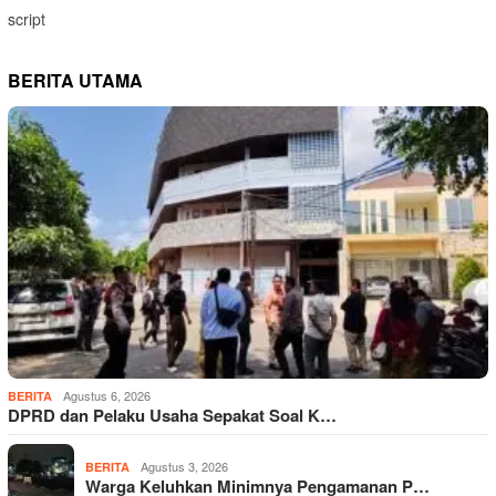
script
BERITA UTAMA
Agustus 6, 2026
BERITA
DPRD dan Pelaku Usaha Sepakat Soal K…
Agustus 3, 2026
BERITA
Warga Keluhkan Minimnya Pengamanan P…