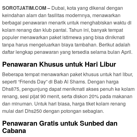
SOROTJATIM.COM –
Dubai, kota yang dikenal dengan
keindahan alam dan fasilitas modernnya, menawarkan
berbagai penawaran menarik untuk menghabiskan waktu di
kolam renang dan klub pantai. Tahun ini, banyak tempat
populer menawarkan paket istimewa yang bisa dinikmati
tanpa harus mengeluarkan biaya tambahan. Berikut adalah
daftar lengkap penawaran yang tersedia selama bulan April.
Penawaran Khusus untuk Hari Libur
Beberapa tempat menawarkan paket khusus untuk hari libur,
seperti “Friends Day” di Bab Al Shams. Dengan harga
Dhs875, pengunjung dapat menikmati akses penuh ke kolam
renang, sesi pijat 90 menit, serta diskon 20% pada makanan
dan minuman. Untuk hari biasa, harga tiket kolam renang
mulai dari Dhs250 dengan potongan sebagian.
Penawaran Gratis untuk Sunbed dan
Cabana