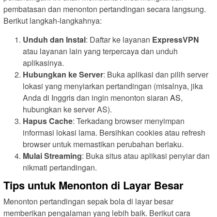
pembatasan dan menonton pertandingan secara langsung.
Berikut langkah-langkahnya:
Unduh dan Instal
: Daftar ke layanan
ExpressVPN
atau layanan lain yang terpercaya dan unduh
aplikasinya.
Hubungkan ke Server
: Buka aplikasi dan pilih server
lokasi yang menyiarkan pertandingan (misalnya, jika
Anda di Inggris dan ingin menonton siaran
AS
,
hubungkan ke server AS).
Hapus Cache
: Terkadang browser menyimpan
informasi lokasi lama. Bersihkan cookies atau refresh
browser untuk memastikan perubahan berlaku.
Mulai Streaming
: Buka situs atau aplikasi penyiar dan
nikmati pertandingan.
Tips untuk Menonton di Layar Besar
Menonton pertandingan sepak bola di layar besar
memberikan pengalaman yang lebih baik. Berikut cara