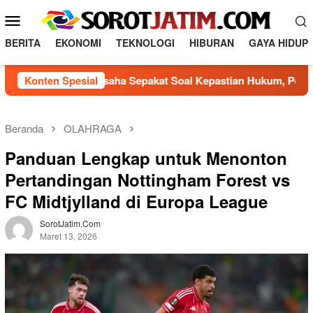
L
M
o
e
n
BERITA
EKONOMI
TEKNOLOGI
HIBURAN
GAYA HIDUP
n
c
a
u
 Pelaku Usaha Sepakat Soal Kepastian Hukum, Perwali Hunian L
Konten Spesial
t
M
k
o
e
b
k
Beranda
OLAHRAGA
o
i
Panduan Lengkap untuk Menonton
n
l
t
Pertandingan Nottingham Forest vs
e
e
FC Midtjylland di Europa League
n
SorotJatim.com
Maret 13, 2026