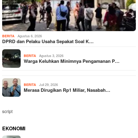
Agustus 6, 2026
BERITA
DPRD dan Pelaku Usaha Sepakat Soal K…
Agustus 3, 2026
BERITA
Warga Keluhkan Minimnya Pengamanan P…
Juli 29, 2026
BERITA
Merasa Dirugikan Rp1 Miliar, Nasabah…
script
EKONOMI