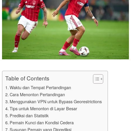
Table of Contents
Waktu dan Tempat Pertandingan
Cara Menonton Pertandingan
Menggunakan VPN untuk Bypass Georestrictions
Tips untuk Menonton di Layar Besar
Prediksi dan Statistik
Pemain Kunci dan Kondisi Cedera
Susunan Pemain yang Diprediksi