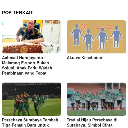
a
s
POS TERKAIT
i
p
o
s
Achmad Nurdjayanto :
Aku vs Kesehatan
Melarang E-sport Bukan
Solusi, Anak Perlu Wadah
Pembinaan yang Tepat
Persebaya Surabaya Tambah
Tradisi Hijau Persebaya di
Tiga Pemain Baru untuk
Surabaya: Simbol Cinta,