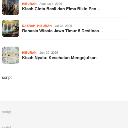
Agustus 1, 2026
HIBURAN
Kisah Cinta Basil dan Elma Bikin Pen…
,
Juli 31, 2026
DAERAH
HIBURAN
Rahasia Wisata Jawa Timur 5 Destinas…
Juni 30, 2026
HIBURAN
Kisah Nyata: Kesehatan Mengejutkan
script
script
script