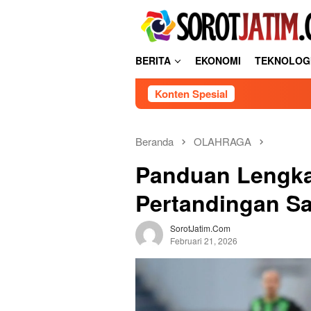
L
tutup
o
n
c
BERITA
EKONOMI
TEKNOLOG
a
t
Konten Spesial
k
e
k
o
Beranda
OLAHRAGA
n
Panduan Lengk
t
e
Pertandingan Sa
n
SorotJatim.com
Februari 21, 2026