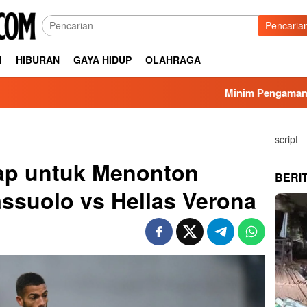
Pencaria
I
HIBURAN
GAYA HIDUP
OLAHRAGA
Minim Pengamanan Proyek Sal
script
ap untuk Menonton
BERI
ssuolo vs Hellas Verona