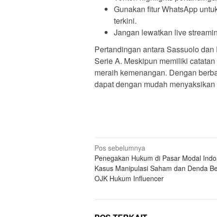
Gunakan fitur WhatsApp untuk 
terkini.
Jangan lewatkan live streamin
Pertandingan antara Sassuolo dan 
Serie A. Meskipun memiliki catatan
meraih kemenangan. Dengan berbag
dapat dengan mudah menyaksikan pe
N
Pos sebelumnya
Penegakan Hukum di Pasar Modal Indo
a
Kasus Manipulasi Saham dan Denda Be
v
OJK Hukum Influencer
i
g