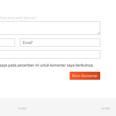
Ruas yang wajib ditandai
*
saya pada peramban ini untuk komentar saya berikutnya.
script
script