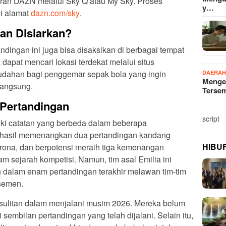
ran DAZN melalui Sky Q atau My Sky. Proses
y…
ui alamat
dazn.com/sky
.
an Disiarkan?
andingan ini juga bisa disaksikan di berbagai tempat
yang memiliki langganan Sky. Anda dapat mencari lokasi terdekat melalui situs
udahan bagi penggemar sepak bola yang ingin
DAERA
Menge
langsung.
Terse
 Pertandingan
script
ki catatan yang berbeda dalam beberapa
berhasil memenangkan dua pertandingan kandang
HIBU
rona, dan berpotensi meraih tiga kemenangan
am sejarah kompetisi. Namun, tim asal Emilia ini
 dalam enam pertandingan terakhir melawan tim-tim
asemen.
kesulitan dalam menjalani musim 2026. Mereka belum
embilan pertandingan yang telah dijalani. Selain itu,