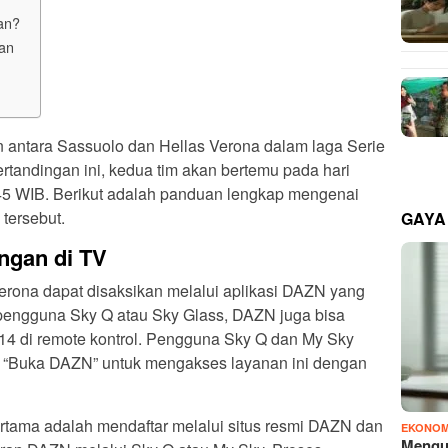
an?
gan
 antara Sassuolo dan Hellas Verona dalam laga Serie
rtandingan ini, kedua tim akan bertemu pada hari
.45 WIB. Berikut adalah panduan lengkap mengenai
tersebut.
GAYA
ngan di TV
erona dapat disaksikan melalui aplikasi DAZN yang
i pengguna Sky Q atau Sky Glass, DAZN juga bisa
214 di remote kontrol. Pengguna Sky Q dan My Sky
 “Buka DAZN” untuk mengakses layanan ini dengan
tama adalah mendaftar melalui situs resmi DAZN dan
EKONOM
Mengu