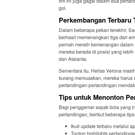
tim ini juga gagal dalam dua perta
gol.
Perkembangan Terbaru 
Dalam beberapa pekan terakhir, S
berhasil memenangkan tiga dari emp
pernah meraih kemenangan dalam t
mereka berada di posisi yang lebih 
dan Atalanta.
Sementara itu, Hellas Verona masi
kurang memuaskan, mereka harus s
pertandingan-pertandingan mendata
Tips untuk Menonton Pe
Bagi penggemar sepak bola yang i
pertandingan, berikut beberapa tips
Ikuti update terbaru melalui ap
Tonton highlights pertandinga