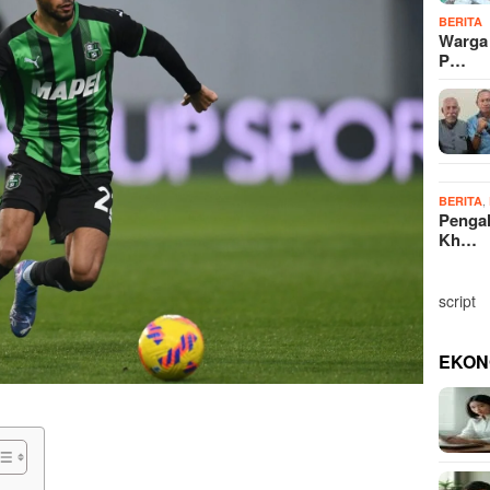
BERITA
Warga
P…
,
BERITA
Penga
Kh…
script
EKON