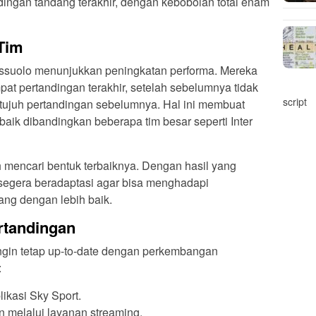
ndingan tandang terakhir, dengan kebobolan total enam
Tim
assuolo menunjukkan peningkatan performa. Mereka
at pertandingan terakhir, setelah sebelumnya tidak
script
ujuh pertandingan sebelumnya. Hal ini membuat
baik dibandingkan beberapa tim besar seperti Inter
h mencari bentuk terbaiknya. Dengan hasil yang
egera beradaptasi agar bisa menghadapi
ng dengan lebih baik.
rtandingan
ngin tetap up-to-date dengan perkembangan
:
likasi Sky Sport.
n melalui layanan streaming.