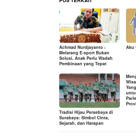
a
POS TERKAIT
s
i
p
o
s
Achmad Nurdjayanto :
Aku 
Melarang E-sport Bukan
Solusi, Anak Perlu Wadah
Pembinaan yang Tepat
Meng
Wisa
Yang
untu
Pari
Prov
Tradisi Hijau Persebaya di
Surabaya: Simbol Cinta,
Sejarah, dan Harapan